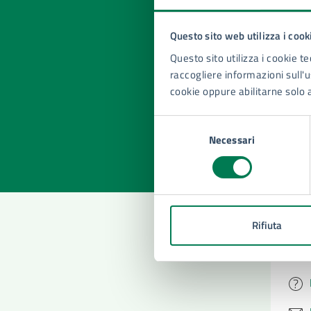
Questo sito web utilizza i cook
Quan
Questo sito utilizza i cookie te
pagi
raccogliere informazioni sull'us
cookie oppure abilitarne solo 
Valuta la
Selezi
Selezione
Valuta 
Val
Necessari
del
consenso
Rifiuta
Con