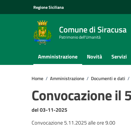
Vai ai contenuti
Vai al footer
Regione Siciliana
Comune di Siracusa
Patrimonio dell'Umanità
Amministrazione
Novità
Servizi
Home
/
Amministrazione
/
Documenti e dati
/
Convocazione il 
Dettagli del documento
del 03-11-2025
Convocazione 5.11.2025 alle ore 9.00