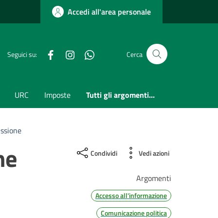
Accedi all'area personale
Facebook
Instagram
whatsapp
Seguici su:
Cerca
URC
Imposte
Tutti gli argomenti...
issione
ne
Condividi
Vedi azioni
Argomenti
Accesso all'informazione
Comunicazione politica