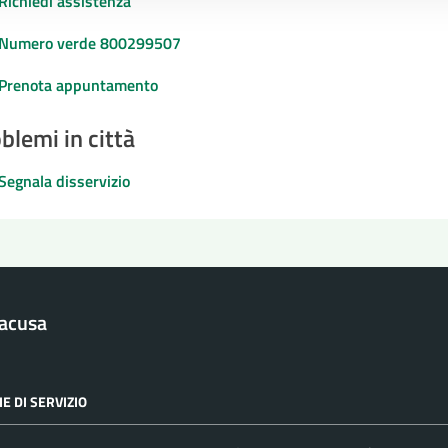
Richiedi assistenza
Numero verde 800299507
Prenota appuntamento
blemi in città
Segnala disservizio
racusa
E DI SERVIZIO