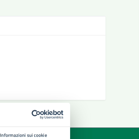
Se
Richiesta 
Richiedere
Richiesta 
Informazioni sui cookie