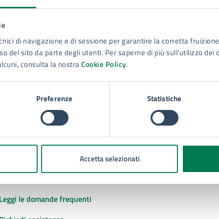
ie
to sono chiare le informazioni su questa
cnici di navigazione e di sessione per garantire la corretta fruizione 
na?
o del sito da parte degli utenti. Per saperne di più sull'utilizzo dei 
alcuni, consulta la nostra
Cookie Policy
.
 chiarezza delle informazioni (da 1 a 5 stelle)
ona il numero di stelle per valutare la chiarezza delle inform
1 stelle su 5
uta 2 stelle su 5
Valuta 3 stelle su 5
Valuta 4 stelle su 5
Valuta 5 stelle su 5
Preferenze
Statistiche
Accetta selezionati
tatta il comune
Leggi le domande frequenti