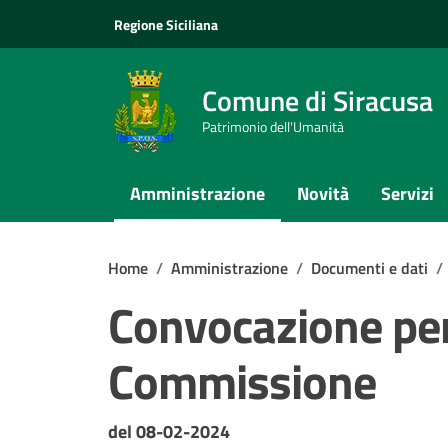
Vai ai contenuti
Vai al footer
Regione Siciliana
Comune di Siracusa
Patrimonio dell'Umanità
Amministrazione
Novità
Servizi
Home
/
Amministrazione
/
Documenti e dati
/
Convocazione per 
Commissione
Dettagli del documento
del 08-02-2024