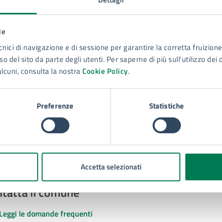
ie
cnici di navigazione e di sessione per garantire la corretta fruizione 
to sono chiare le informazioni su questa
o del sito da parte degli utenti. Per saperne di più sull'utilizzo dei 
na?
alcuni, consulta la nostra
Cookie Policy
.
 chiarezza delle informazioni (da 1 a 5 stelle)
ona il numero di stelle per valutare la chiarezza delle inform
1 stelle su 5
uta 2 stelle su 5
Valuta 3 stelle su 5
Valuta 4 stelle su 5
Valuta 5 stelle su 5
Preferenze
Statistiche
Accetta selezionati
tatta il comune
Leggi le domande frequenti