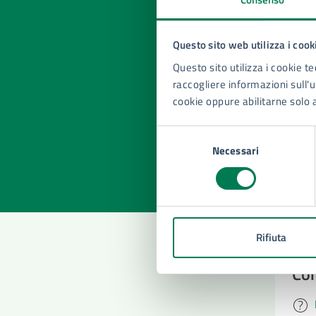
Questo sito web utilizza i cook
Questo sito utilizza i cookie te
Quan
raccogliere informazioni sull'us
pagi
cookie oppure abilitarne solo 
Valuta la
Selezi
Selezione
Valuta 
Val
Necessari
del
consenso
Rifiuta
Con