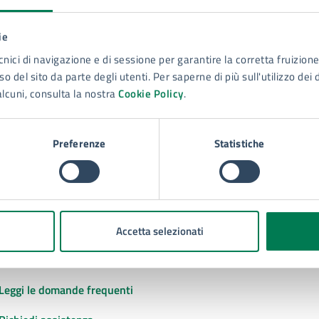
ie
to sono chiare le informazioni su questa
cnici di navigazione e di sessione per garantire la corretta fruizione 
na?
o del sito da parte degli utenti. Per saperne di più sull'utilizzo dei 
alcuni, consulta la nostra
Cookie Policy
.
 chiarezza delle informazioni (da 1 a 5 stelle)
ona il numero di stelle per valutare la chiarezza delle inform
1 stelle su 5
uta 2 stelle su 5
Valuta 3 stelle su 5
Valuta 4 stelle su 5
Valuta 5 stelle su 5
Preferenze
Statistiche
Accetta selezionati
tatta il comune
Leggi le domande frequenti