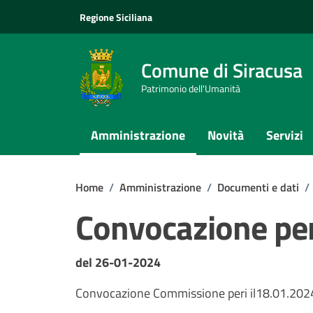
Vai ai contenuti
Vai al footer
Regione Siciliana
Comune di Siracusa
Patrimonio dell'Umanità
Amministrazione
Novità
Servizi
Home
/
Amministrazione
/
Documenti e dati
/
Convocazione per
Dettagli del documento
del 26-01-2024
Convocazione Commissione peri il18.01.2024