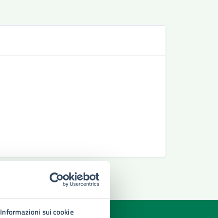
Se
Richiesta 
Richiedere
Richiesta 
Informazioni sui cookie