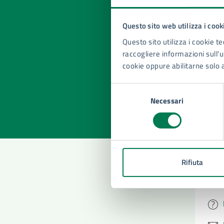
Questo sito web utilizza i cook
Quan
Questo sito utilizza i cookie te
pagi
raccogliere informazioni sull'us
cookie oppure abilitarne solo 
Valuta la
Selezi
Selezione
Valuta 
Val
Necessari
del
consenso
Rifiuta
Con