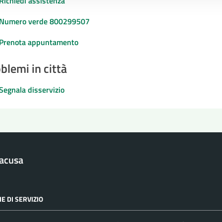
Richiedi assistenza
Numero verde 800299507
Prenota appuntamento
blemi in città
Segnala disservizio
racusa
E DI SERVIZIO