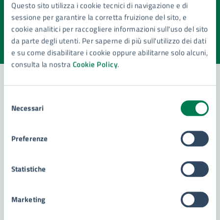
Quanto sono chiare le informazioni su questa
Questo sito utilizza i cookie tecnici di navigazione e di
pagina?
sessione per garantire la corretta fruizione del sito, e
cookie analitici per raccogliere informazioni sull'uso del sito
Valuta la chiarezza delle informazioni (da 1 a 5 stelle)
Seleziona il numero di stelle per valutare la chiarezza delle i
da parte degli utenti. Per saperne di più sull'utilizzo dei dati
Valuta 1 stelle su 5
Valuta 2 stelle su 5
Valuta 3 stelle su 5
Valuta 4 stelle su 5
Valuta 5 stelle su 5
e su come disabilitare i cookie oppure abilitarne solo alcuni,
consulta la nostra
Cookie Policy
.
Selezione
Contatta il comune
Necessari
del
consenso
Leggi le domande frequenti
Preferenze
Richiedi assistenza
Numero verde 800299507
Statistiche
Prenota appuntamento
Marketing
Problemi in città