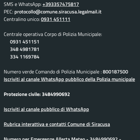
SMS e WhatsApp:
+393357475817
PEC:
protocollo@comune.siracusa.legalmail.it
Centralino unico:
0931 451111
Centrale operativa Corpo di Polizia Municipale:
0931 451151
348 4981781
334 1169784
Numero verde Comando di Polizia Municipale :
800187500
Iscriviti al canale WhatsApp pubblico della Polizia municipale
Protezione civile: 3484990692
Iscriviti al canale pubblico di WhatsApp
Rubrica interattiva e contatti Comune di Siracusa
Numero per Emergenze Allerta Meteo - 3484990692 -