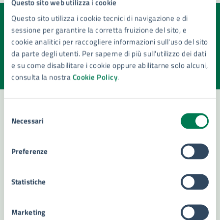
Questo sito web utilizza i cookie
Questo sito utilizza i cookie tecnici di navigazione e di
Quanto sono chiare le informazioni su questa
sessione per garantire la corretta fruizione del sito, e
pagina?
cookie analitici per raccogliere informazioni sull'uso del sito
da parte degli utenti. Per saperne di più sull'utilizzo dei dati
Valuta la chiarezza delle informazioni (da 1 a 5 stelle)
Seleziona il numero di stelle per valutare la chiarezza delle i
e su come disabilitare i cookie oppure abilitarne solo alcuni,
Valuta 1 stelle su 5
Valuta 2 stelle su 5
Valuta 3 stelle su 5
Valuta 4 stelle su 5
Valuta 5 stelle su 5
consulta la nostra
Cookie Policy
.
Selezione
Necessari
del
Contatta il comune
consenso
Leggi le domande frequenti
Preferenze
Richiedi assistenza
Statistiche
Numero verde 800299507
Marketing
Prenota appuntamento