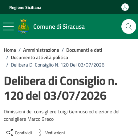
Vai ai contenuti
Vai al footer
Regione Siciliana
Comune di Siracusa
Home
/
Amministrazione
/
Documenti e dati
/
Documento attività politica
/
Delibera Di Consiglio N. 120 Del 03/07/2026
Delibera di Consiglio n.
120 del 03/07/2026
Dettagli del documento
Dimissioni del consigliere Luigi Gennuso ed elezione del
consigliere Marco Greco
Condividi
Vedi azioni