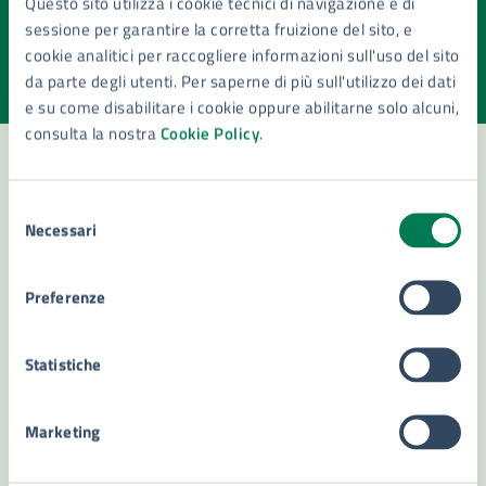
Questo sito utilizza i cookie tecnici di navigazione e di
pagina?
sessione per garantire la corretta fruizione del sito, e
cookie analitici per raccogliere informazioni sull'uso del sito
Valuta la chiarezza delle informazioni (da 1 a 5 stelle)
Seleziona il numero di stelle per valutare la chiarezza delle i
da parte degli utenti. Per saperne di più sull'utilizzo dei dati
Valuta 1 stelle su 5
Valuta 2 stelle su 5
Valuta 3 stelle su 5
Valuta 4 stelle su 5
Valuta 5 stelle su 5
e su come disabilitare i cookie oppure abilitarne solo alcuni,
consulta la nostra
Cookie Policy
.
Selezione
Contatta il comune
Necessari
del
Leggi le domande frequenti
consenso
Preferenze
Richiedi assistenza
Numero verde 800299507
Statistiche
Prenota appuntamento
Marketing
Problemi in città