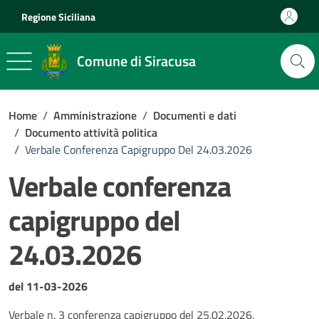
Vai ai contenuti
Vai al footer
Regione Siciliana
Comune di Siracusa
Home
/
Amministrazione
/
Documenti e dati
/
Documento attività politica
/
Verbale Conferenza Capigruppo Del 24.03.2026
Verbale conferenza
capigruppo del
24.03.2026
Dettagli del documento
del 11-03-2026
Verbale n. 3 conferenza capigruppo del 25.02.2026.