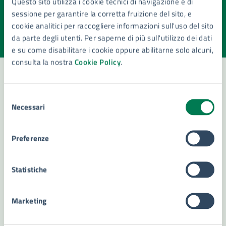
Questo sito utilizza i cookie tecnici di navigazione e di
pagina?
sessione per garantire la corretta fruizione del sito, e
cookie analitici per raccogliere informazioni sull'uso del sito
Valuta la chiarezza delle informazioni (da 1 a 5 stelle)
Seleziona il numero di stelle per valutare la chiarezza delle i
da parte degli utenti. Per saperne di più sull'utilizzo dei dati
Valuta 1 stelle su 5
Valuta 2 stelle su 5
Valuta 3 stelle su 5
Valuta 4 stelle su 5
Valuta 5 stelle su 5
e su come disabilitare i cookie oppure abilitarne solo alcuni,
consulta la nostra
Cookie Policy
.
Selezione
Contatta il comune
Necessari
del
Leggi le domande frequenti
consenso
Preferenze
Richiedi assistenza
Numero verde 800299507
Statistiche
Prenota appuntamento
Marketing
Problemi in città