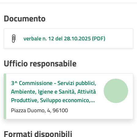
Documento
verbale n. 12 del 28.10.2025 (PDF)
Ufficio responsabile
3^ Commissione - Servizi pubblici,
Ambiente, Igiene e Sanità, Attività
Produttive, Sviluppo economico,
Regolamenti di competenza.
Piazza Duomo, 4, 96100
Formati disponibili