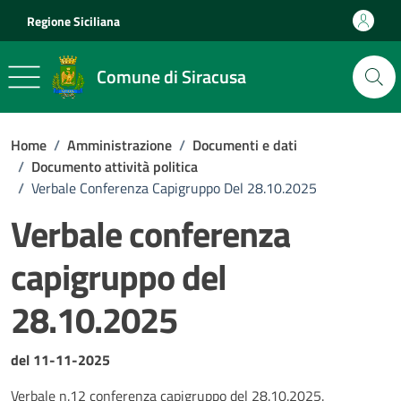
Vai ai contenuti
Vai al footer
Regione Siciliana
Comune di Siracusa
Home
/
Amministrazione
/
Documenti e dati
/
Documento attività politica
/
Verbale Conferenza Capigruppo Del 28.10.2025
Verbale conferenza
capigruppo del
28.10.2025
Dettagli del documento
del 11-11-2025
Verbale n.12 conferenza capigruppo del 28.10.2025.