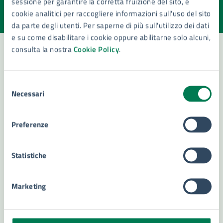
sessione per garantire la corretta fruizione del sito, e
Valuta la chiarezza delle informazioni (da 1 a 5 stelle)
Seleziona il numero di stelle per valutare la chiarezza delle i
cookie analitici per raccogliere informazioni sull'uso del sito
Valuta 1 stelle su 5
Valuta 2 stelle su 5
Valuta 3 stelle su 5
Valuta 4 stelle su 5
Valuta 5 stelle su 5
da parte degli utenti. Per saperne di più sull'utilizzo dei dati
e su come disabilitare i cookie oppure abilitarne solo alcuni,
consulta la nostra
Cookie Policy
.
Contatta il comune
Selezione
Necessari
Leggi le domande frequenti
del
consenso
Richiedi assistenza
Preferenze
Numero verde 800299507
Statistiche
Prenota appuntamento
Problemi in città
Marketing
Segnala disservizio