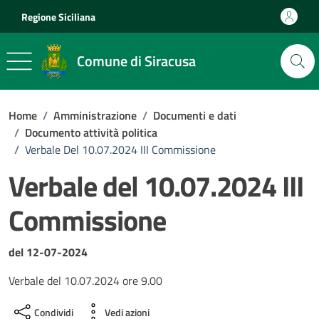
Vai ai contenuti
Vai al footer
Regione Siciliana
Comune di Siracusa
Home
/
Amministrazione
/
Documenti e dati
/
Documento attività politica
/
Verbale Del 10.07.2024 III Commissione
Verbale del 10.07.2024 III
Commissione
Dettagli del documento
del 12-07-2024
Verbale del 10.07.2024 ore 9.00
Condividi
Vedi azioni