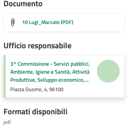
Documento
10 Lugl_Marcato (PDF)
Ufficio responsabile
3^ Commissione - Servizi pubblici,
Ambiente, Igiene e Sanità, Attività
Produttive, Sviluppo economico,
Regolamenti di competenza.
Piazza Duomo, 4, 96100
Formati disponibili
pdf