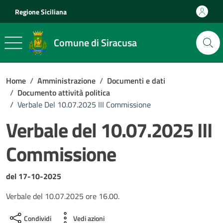
Vai ai contenuti
Vai al footer
Regione Siciliana
Comune di Siracusa
Home
/
Amministrazione
/
Documenti e dati
/
Documento attività politica
/
Verbale Del 10.07.2025 III Commissione
Verbale del 10.07.2025 III
Commissione
Dettagli del documento
del 17-10-2025
Verbale del 10.07.2025 ore 16.00.
Condividi
Vedi azioni