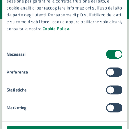
sessione per garantire la corretta fruizione del sito, e
Valuta la chiarezza delle informazioni (da 1 a 5 stelle)
Seleziona il numero di stelle per valutare la chiarezza delle i
cookie analitici per raccogliere informazioni sull'uso del sito
Valuta 1 stelle su 5
Valuta 2 stelle su 5
Valuta 3 stelle su 5
Valuta 4 stelle su 5
Valuta 5 stelle su 5
da parte degli utenti. Per saperne di più sull'utilizzo dei dati
e su come disabilitare i cookie oppure abilitarne solo alcuni,
consulta la nostra
Cookie Policy
.
Contatta il comune
Selezione
Necessari
Leggi le domande frequenti
del
consenso
Richiedi assistenza
Preferenze
Numero verde 800299507
Statistiche
Prenota appuntamento
Problemi in città
Marketing
Segnala disservizio