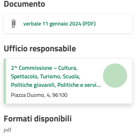
Documento
verbale 11 gennaio 2024 (PDF)
Ufficio responsabile
2^ Commissione – Cultura,
Spettacolo, Turismo, Scuola,
Politiche giovanili, Politiche e servizi
sociali, Pari opportunità e
Piazza Duomo, 4, 96100
immigrazione, Regolamenti di
competenza
Formati disponibili
pdf