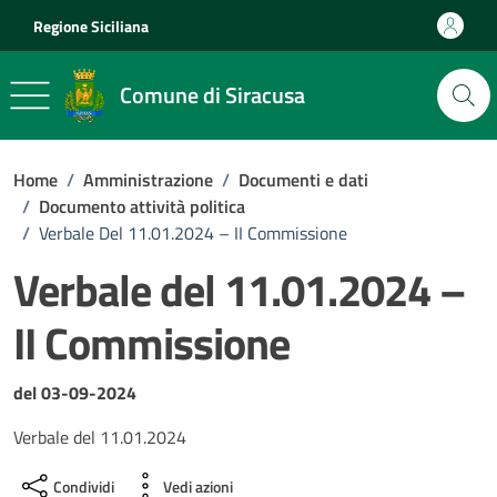
Vai ai contenuti
Vai al footer
Regione Siciliana
Comune di Siracusa
Home
/
Amministrazione
/
Documenti e dati
/
Documento attività politica
/
Verbale Del 11.01.2024 – II Commissione
Verbale del 11.01.2024 –
II Commissione
Dettagli del documento
del 03-09-2024
Verbale del 11.01.2024
Condividi
Vedi azioni