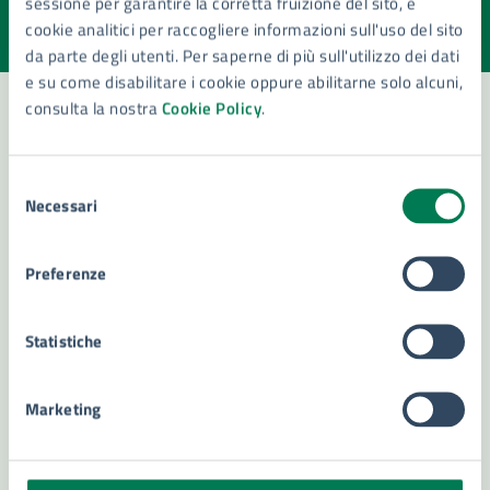
sessione per garantire la corretta fruizione del sito, e
Valuta la chiarezza delle informazioni (da 1 a 5 stelle)
Seleziona il numero di stelle per valutare la chiarezza delle i
cookie analitici per raccogliere informazioni sull'uso del sito
Valuta 1 stelle su 5
Valuta 2 stelle su 5
Valuta 3 stelle su 5
Valuta 4 stelle su 5
Valuta 5 stelle su 5
da parte degli utenti. Per saperne di più sull'utilizzo dei dati
e su come disabilitare i cookie oppure abilitarne solo alcuni,
consulta la nostra
Cookie Policy
.
Contatta il comune
Selezione
Necessari
Leggi le domande frequenti
del
consenso
Richiedi assistenza
Preferenze
Numero verde 800299507
Statistiche
Prenota appuntamento
Problemi in città
Marketing
Segnala disservizio