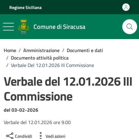
Vai ai contenuti
Vai al footer
Regione Siciliana
Comune di Siracusa
Home
/
Amministrazione
/
Documenti e dati
/
Documento attività politica
/
Verbale Del 12.01.2026 III Commissione
Verbale del 12.01.2026 III
Commissione
Dettagli del documento
del 03-02-2026
Verbale del 12.01.2026 ore 9.00
Condividi
Vedi azioni