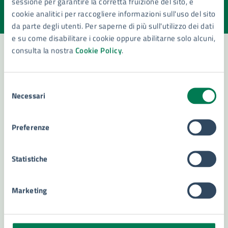
sessione per garantire la corretta fruizione del sito, e
Valuta la chiarezza delle informazioni (da 1 a 5 stelle)
Seleziona il numero di stelle per valutare la chiarezza delle i
cookie analitici per raccogliere informazioni sull'uso del sito
Valuta 1 stelle su 5
Valuta 2 stelle su 5
Valuta 3 stelle su 5
Valuta 4 stelle su 5
Valuta 5 stelle su 5
da parte degli utenti. Per saperne di più sull'utilizzo dei dati
e su come disabilitare i cookie oppure abilitarne solo alcuni,
consulta la nostra
Cookie Policy
.
Contatta il comune
Selezione
Necessari
Leggi le domande frequenti
del
consenso
Richiedi assistenza
Preferenze
Numero verde 800299507
Statistiche
Prenota appuntamento
Problemi in città
Marketing
Segnala disservizio