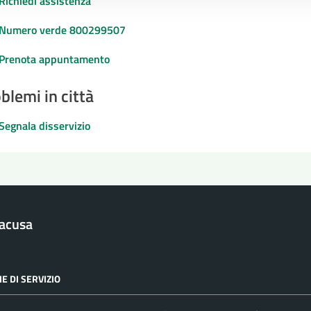
Richiedi assistenza
Numero verde 800299507
Prenota appuntamento
blemi in città
Segnala disservizio
racusa
E DI SERVIZIO