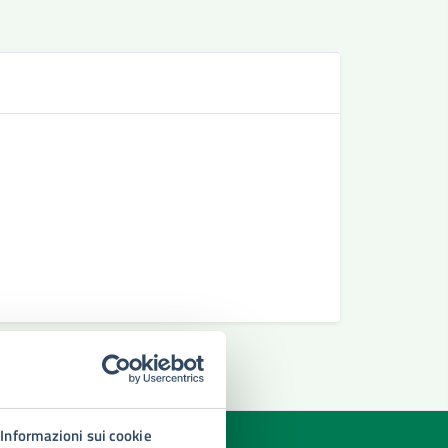
Se
Richiesta 
Richiedere
Richiesta 
Informazioni sui cookie