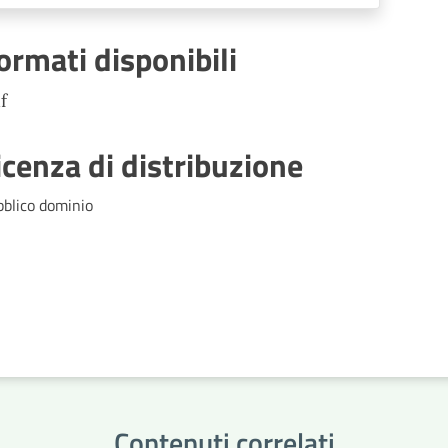
Società partecipate,
Decentramento, Regolamenti di
ormati disponibili
competenza
f
icenza di distribuzione
bblico dominio
Contenuti correlati