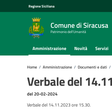
Vai ai contenuti
Vai al footer
Regione Siciliana
Comune di Siracusa
Patrimonio dell'Umanità
Amministrazione
Novità
Servizi
Home
/
Amministrazione
/
Documenti e dati
/
Verbale del 14.1
Dettagli del documento
del 20-02-2024
Verbale del 14.11.2023 ore 15.30.