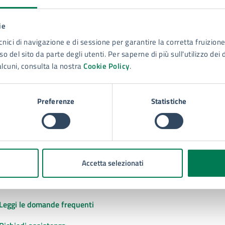
ie
to sono chiare le informazioni su questa
cnici di navigazione e di sessione per garantire la corretta fruizione 
na?
o del sito da parte degli utenti. Per saperne di più sull'utilizzo dei 
alcuni, consulta la nostra
Cookie Policy
.
 chiarezza delle informazioni (da 1 a 5 stelle)
ona il numero di stelle per valutare la chiarezza delle inform
1 stelle su 5
uta 2 stelle su 5
Valuta 3 stelle su 5
Valuta 4 stelle su 5
Valuta 5 stelle su 5
Preferenze
Statistiche
Accetta selezionati
tatta il comune
Leggi le domande frequenti