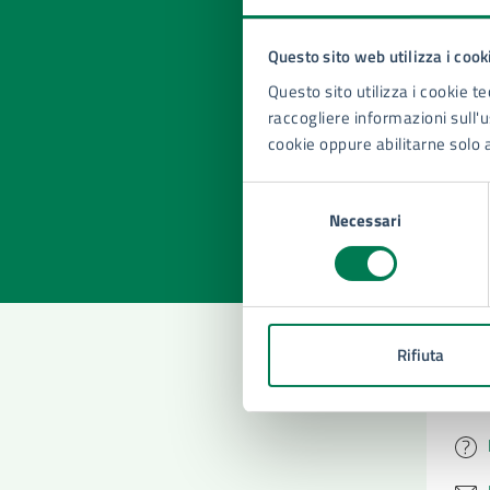
Questo sito web utilizza i cook
Quan
Questo sito utilizza i cookie te
pagi
raccogliere informazioni sull'us
cookie oppure abilitarne solo 
Valuta la
Selezi
Selezione
Valuta 
Val
Necessari
del
consenso
Rifiuta
Con