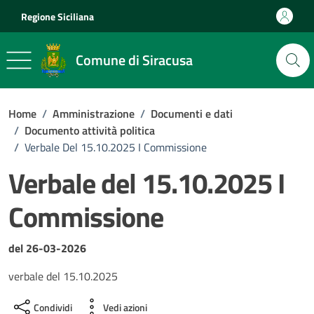
Vai ai contenuti
Vai al footer
Regione Siciliana
Comune di Siracusa
Home
/
Amministrazione
/
Documenti e dati
/
Documento attività politica
/
Verbale Del 15.10.2025 I Commissione
Verbale del 15.10.2025 I
Commissione
Dettagli del documento
del 26-03-2026
verbale del 15.10.2025
Condividi
Vedi azioni