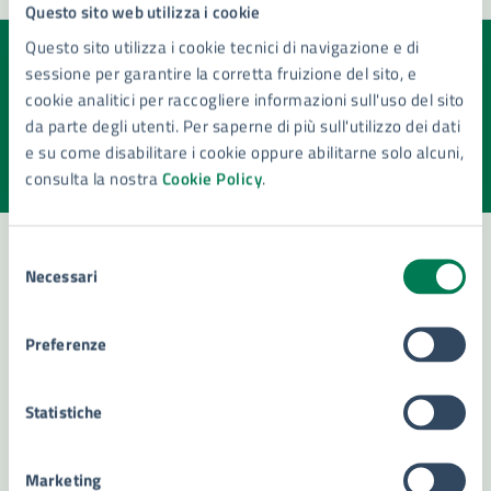
Questo sito web utilizza i cookie
Questo sito utilizza i cookie tecnici di navigazione e di
sessione per garantire la corretta fruizione del sito, e
Quanto sono chiare le informazioni su questa
cookie analitici per raccogliere informazioni sull'uso del sito
pagina?
da parte degli utenti. Per saperne di più sull'utilizzo dei dati
Valuta la chiarezza delle informazioni (da 1 a 5 stelle)
e su come disabilitare i cookie oppure abilitarne solo alcuni,
Seleziona il numero di stelle per valutare la chiarezza delle i
consulta la nostra
Cookie Policy
.
Valuta 1 stelle su 5
Valuta 2 stelle su 5
Valuta 3 stelle su 5
Valuta 4 stelle su 5
Valuta 5 stelle su 5
Selezione
Necessari
del
Contatta il comune
consenso
Preferenze
Leggi le domande frequenti
Richiedi assistenza
Statistiche
Numero verde 800299507
Marketing
Prenota appuntamento