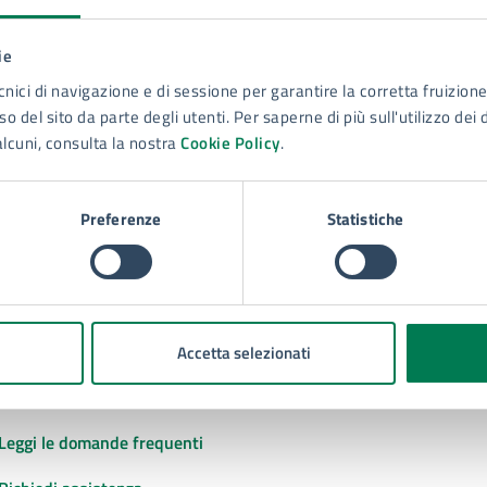
ie
to sono chiare le informazioni su questa
cnici di navigazione e di sessione per garantire la corretta fruizione 
na?
o del sito da parte degli utenti. Per saperne di più sull'utilizzo dei 
alcuni, consulta la nostra
Cookie Policy
.
 chiarezza delle informazioni (da 1 a 5 stelle)
ona il numero di stelle per valutare la chiarezza delle inform
1 stelle su 5
uta 2 stelle su 5
Valuta 3 stelle su 5
Valuta 4 stelle su 5
Valuta 5 stelle su 5
Preferenze
Statistiche
Accetta selezionati
tatta il comune
Leggi le domande frequenti