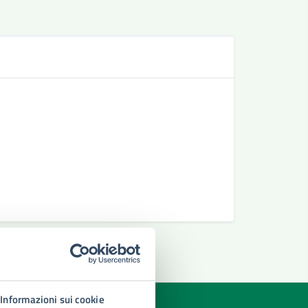
Se
Richiesta 
Richiedere
Richiesta 
Informazioni sui cookie