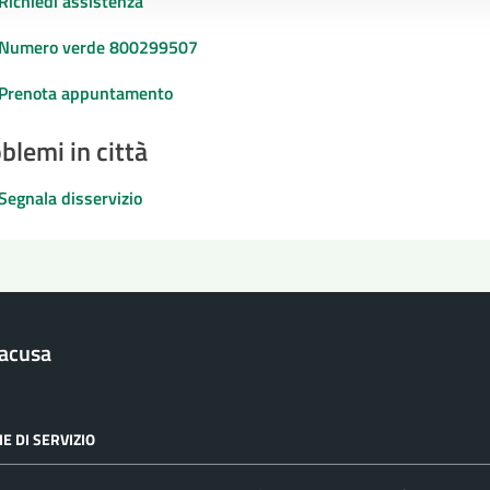
Richiedi assistenza
Numero verde 800299507
Prenota appuntamento
blemi in città
Segnala disservizio
racusa
E DI SERVIZIO