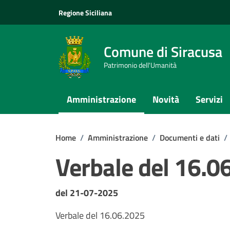
Vai ai contenuti
Vai al footer
Regione Siciliana
Comune di Siracusa
Patrimonio dell'Umanità
Amministrazione
Novità
Servizi
Home
/
Amministrazione
/
Documenti e dati
/
Verbale del 16.0
Dettagli del documento
del 21-07-2025
Verbale del 16.06.2025