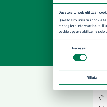
Questo sito web utilizza i cook
Quan
Questo sito utilizza i cookie te
pagi
raccogliere informazioni sull'us
cookie oppure abilitarne solo 
Valuta la
Selezi
Selezione
Valuta 
Val
Necessari
del
consenso
Rifiuta
Con