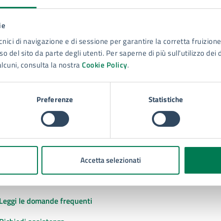
ie
to sono chiare le informazioni su questa
cnici di navigazione e di sessione per garantire la corretta fruizione 
na?
o del sito da parte degli utenti. Per saperne di più sull'utilizzo dei 
alcuni, consulta la nostra
Cookie Policy
.
 chiarezza delle informazioni (da 1 a 5 stelle)
ona il numero di stelle per valutare la chiarezza delle inform
1 stelle su 5
uta 2 stelle su 5
Valuta 3 stelle su 5
Valuta 4 stelle su 5
Valuta 5 stelle su 5
Preferenze
Statistiche
Accetta selezionati
tatta il comune
Leggi le domande frequenti