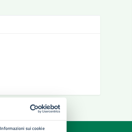
Se
Richiesta 
Richiedere
Richiesta 
Informazioni sui cookie