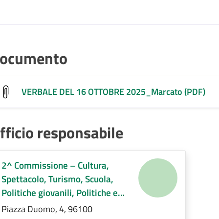
ocumento
VERBALE DEL 16 OTTOBRE 2025_Marcato (PDF)
fficio responsabile
2^ Commissione – Cultura,
Spettacolo, Turismo, Scuola,
Politiche giovanili, Politiche e
servizi sociali, Pari opportunità e
Piazza Duomo, 4, 96100