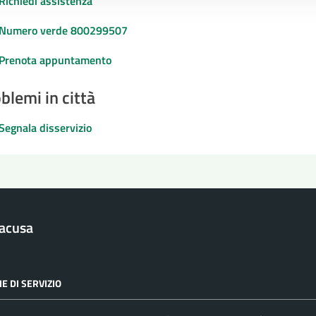
Richiedi assistenza
Numero verde 800299507
Prenota appuntamento
blemi in città
Segnala disservizio
racusa
E DI SERVIZIO