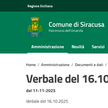
Vai ai contenuti
Vai al footer
Regione Siciliana
Comune di Siracusa
Patrimonio dell'Umanità
Amministrazione
Novità
Servizi
Home
/
Amministrazione
/
Documenti e dati
/
Verbale del 16.1
Dettagli del documento
del 11-11-2025
Verbale del 16.10.2025