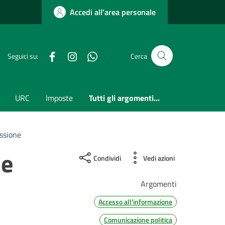
Accedi all'area personale
Facebook
Instagram
whatsapp
Seguici su:
Cerca
URC
Imposte
Tutti gli argomenti...
ssione
ne
Condividi
Vedi azioni
Argomenti
Accesso all'informazione
Comunicazione politica