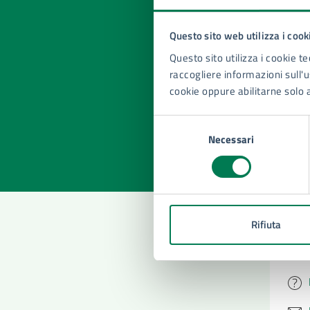
Questo sito web utilizza i cook
Quan
Questo sito utilizza i cookie te
pagi
raccogliere informazioni sull'us
cookie oppure abilitarne solo 
Valuta la
Selezi
Selezione
Valuta 
Val
Necessari
del
consenso
Rifiuta
Con