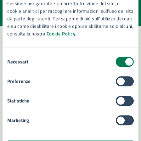
sessione per garantire la corretta fruizione del sito, e
Valuta la chiarezza delle informazioni (da 1 a 5 stelle)
Seleziona il numero di stelle per valutare la chiarezza delle i
cookie analitici per raccogliere informazioni sull'uso del sito
Valuta 1 stelle su 5
Valuta 2 stelle su 5
Valuta 3 stelle su 5
Valuta 4 stelle su 5
Valuta 5 stelle su 5
da parte degli utenti. Per saperne di più sull'utilizzo dei dati
e su come disabilitare i cookie oppure abilitarne solo alcuni,
consulta la nostra
Cookie Policy
.
Contatta il comune
Selezione
Necessari
del
Leggi le domande frequenti
consenso
Richiedi assistenza
Preferenze
Numero verde 800299507
Statistiche
Prenota appuntamento
Problemi in città
Marketing
Segnala disservizio