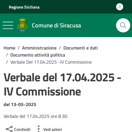
Vai ai contenuti
Vai al footer
Regione Siciliana
Comune di Siracusa
Home
/
Amministrazione
/
Documenti e dati
/
Documento attività politica
/
Verbale Del 17.04.2025 -IV Commissione
Verbale del 17.04.2025 -
IV Commissione
Dettagli del documento
del 13-05-2025
Verbale del 17.04.2025 ore 8.30.
Condividi
Vedi azioni