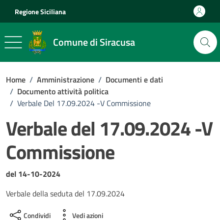
Vai ai contenuti
Vai al footer
Regione Siciliana
Comune di Siracusa
Home
/
Amministrazione
/
Documenti e dati
/
Documento attività politica
/
Verbale Del 17.09.2024 -V Commissione
Verbale del 17.09.2024 -V
Commissione
Dettagli del documento
del 14-10-2024
Verbale della seduta del 17.09.2024
Condividi
Vedi azioni