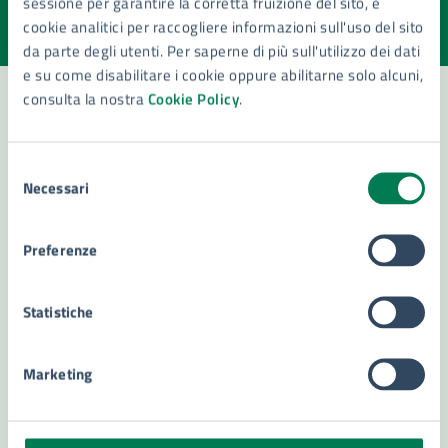
sessione per garantire la corretta fruizione del sito, e
Valuta la chiarezza delle informazioni (da 1 a 5 stelle)
Seleziona il numero di stelle per valutare la chiarezza delle i
cookie analitici per raccogliere informazioni sull'uso del sito
Valuta 1 stelle su 5
Valuta 2 stelle su 5
Valuta 3 stelle su 5
Valuta 4 stelle su 5
Valuta 5 stelle su 5
da parte degli utenti. Per saperne di più sull'utilizzo dei dati
e su come disabilitare i cookie oppure abilitarne solo alcuni,
consulta la nostra
Cookie Policy
.
Contatta il comune
Selezione
Necessari
Leggi le domande frequenti
del
consenso
Richiedi assistenza
Preferenze
Numero verde 800299507
Statistiche
Prenota appuntamento
Problemi in città
Marketing
Segnala disservizio