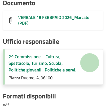
Documento
VERBALE 18 FEBBRAIO 2026_Marcato
(PDF)
Ufficio responsabile
2^ Commissione – Cultura,
Spettacolo, Turismo, Scuola,
Politiche giovanili, Politiche e servizi
sociali, Pari opportunità e
Piazza Duomo, 4, 96100
immigrazione, Regolamenti di
competenza
Formati disponibili
pdf