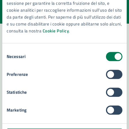
sessione per garantire la corretta fruizione del sito, e
Valuta la chiarezza delle informazioni (da 1 a 5 stelle)
Seleziona il numero di stelle per valutare la chiarezza delle i
cookie analitici per raccogliere informazioni sull'uso del sito
Valuta 1 stelle su 5
Valuta 2 stelle su 5
Valuta 3 stelle su 5
Valuta 4 stelle su 5
Valuta 5 stelle su 5
da parte degli utenti. Per saperne di più sull'utilizzo dei dati
e su come disabilitare i cookie oppure abilitarne solo alcuni,
consulta la nostra
Cookie Policy
.
Contatta il comune
Selezione
Necessari
del
Leggi le domande frequenti
consenso
Richiedi assistenza
Preferenze
Numero verde 800299507
Statistiche
Prenota appuntamento
Problemi in città
Marketing
Segnala disservizio