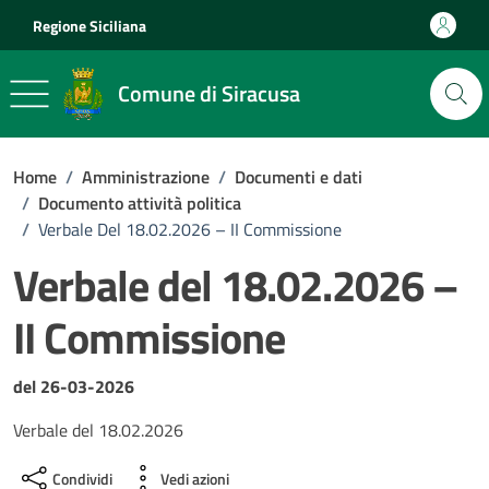
Vai ai contenuti
Vai al footer
Regione Siciliana
Comune di Siracusa
Home
/
Amministrazione
/
Documenti e dati
/
Documento attività politica
/
Verbale Del 18.02.2026 – II Commissione
Verbale del 18.02.2026 –
II Commissione
Dettagli del documento
del 26-03-2026
Verbale del 18.02.2026
Condividi
Vedi azioni