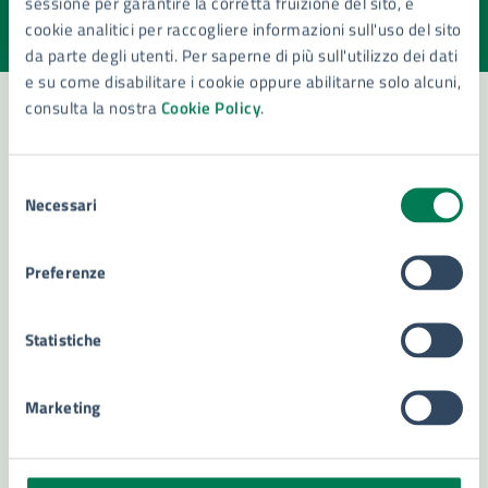
sessione per garantire la corretta fruizione del sito, e
Valuta la chiarezza delle informazioni (da 1 a 5 stelle)
Seleziona il numero di stelle per valutare la chiarezza delle i
cookie analitici per raccogliere informazioni sull'uso del sito
Valuta 1 stelle su 5
Valuta 2 stelle su 5
Valuta 3 stelle su 5
Valuta 4 stelle su 5
Valuta 5 stelle su 5
da parte degli utenti. Per saperne di più sull'utilizzo dei dati
e su come disabilitare i cookie oppure abilitarne solo alcuni,
consulta la nostra
Cookie Policy
.
Contatta il comune
Selezione
Necessari
Leggi le domande frequenti
del
consenso
Richiedi assistenza
Preferenze
Numero verde 800299507
Statistiche
Prenota appuntamento
Problemi in città
Marketing
Segnala disservizio