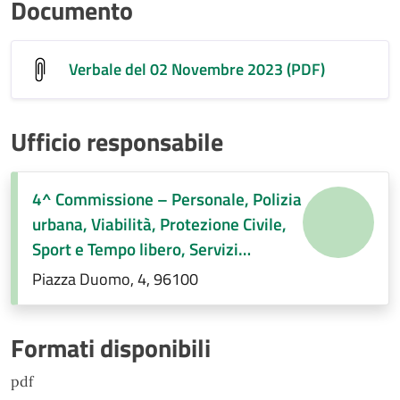
Documento
Verbale del 02 Novembre 2023 (PDF)
Ufficio responsabile
4^ Commissione – Personale, Polizia
urbana, Viabilità, Protezione Civile,
Sport e Tempo libero, Servizi
Demografici, Società partecipate,
Piazza Duomo, 4, 96100
Decentramento, Regolamenti di
competenza
Formati disponibili
pdf