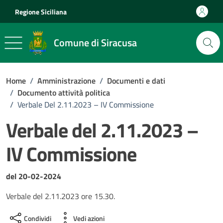
Vai ai contenuti
Vai al footer
Regione Siciliana
Comune di Siracusa
Home
/
Amministrazione
/
Documenti e dati
/
Documento attività politica
/
Verbale Del 2.11.2023 – IV Commissione
Verbale del 2.11.2023 –
IV Commissione
Dettagli del documento
del 20-02-2024
Verbale del 2.11.2023 ore 15.30.
Condividi
Vedi azioni