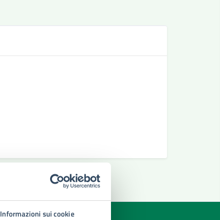
Se
Richiesta 
Richiedere
Richiesta 
Informazioni sui cookie