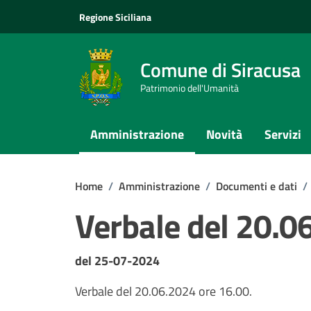
Vai ai contenuti
Vai al footer
Regione Siciliana
Comune di Siracusa
Patrimonio dell'Umanità
Amministrazione
Novità
Servizi
Home
/
Amministrazione
/
Documenti e dati
/
Verbale del 20.0
Dettagli del documento
del 25-07-2024
Verbale del 20.06.2024 ore 16.00.