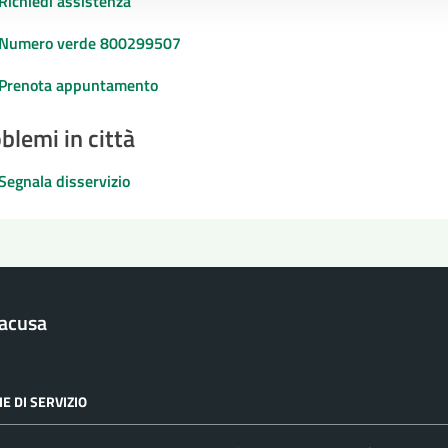
Richiedi assistenza
Numero verde 800299507
Prenota appuntamento
blemi in città
Segnala disservizio
racusa
E DI SERVIZIO