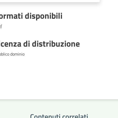
Società partecipate,
Decentramento, Regolamenti di
ormati disponibili
competenza
f
icenza di distribuzione
bblico dominio
Contenuti correlati