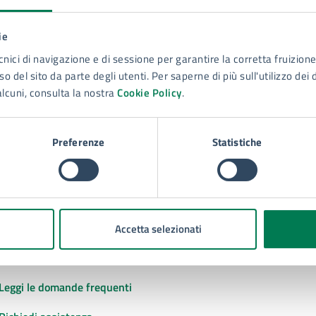
ie
to sono chiare le informazioni su questa
cnici di navigazione e di sessione per garantire la corretta fruizione 
na?
o del sito da parte degli utenti. Per saperne di più sull'utilizzo dei 
alcuni, consulta la nostra
Cookie Policy
.
 chiarezza delle informazioni (da 1 a 5 stelle)
ona il numero di stelle per valutare la chiarezza delle inform
1 stelle su 5
uta 2 stelle su 5
Valuta 3 stelle su 5
Valuta 4 stelle su 5
Valuta 5 stelle su 5
Preferenze
Statistiche
Accetta selezionati
tatta il comune
Leggi le domande frequenti