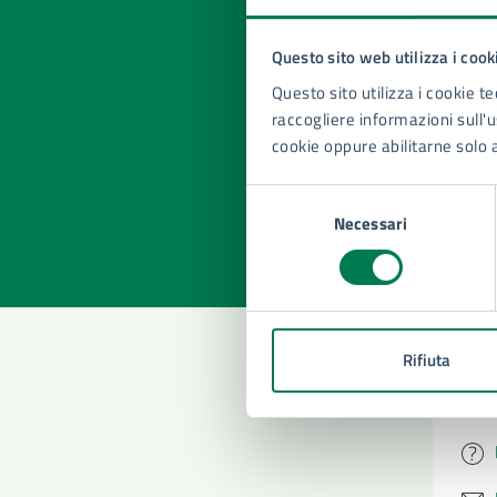
Questo sito web utilizza i cook
Quan
Questo sito utilizza i cookie te
pagi
raccogliere informazioni sull'us
cookie oppure abilitarne solo 
Valuta la
Selezi
Selezione
Valuta 
Val
Necessari
del
consenso
Rifiuta
Con