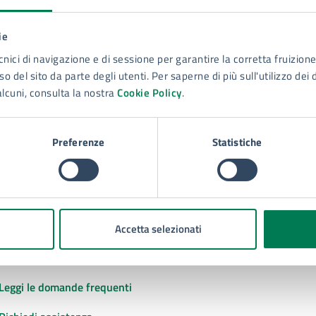
ie
to sono chiare le informazioni su questa
cnici di navigazione e di sessione per garantire la corretta fruizione 
na?
o del sito da parte degli utenti. Per saperne di più sull'utilizzo dei 
alcuni, consulta la nostra
Cookie Policy
.
 chiarezza delle informazioni (da 1 a 5 stelle)
ona il numero di stelle per valutare la chiarezza delle inform
1 stelle su 5
uta 2 stelle su 5
Valuta 3 stelle su 5
Valuta 4 stelle su 5
Valuta 5 stelle su 5
Preferenze
Statistiche
Accetta selezionati
tatta il comune
Leggi le domande frequenti