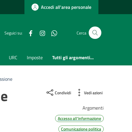
Accedi all'area personale
Facebook
Instagram
whatsapp
Seguici su:
Cerca
URC
Imposte
Tutti gli argomenti...
ssione
ne
Condividi
Vedi azioni
Argomenti
Accesso all'informazione
Comunicazione politica