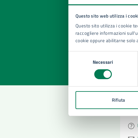
Questo sito web utilizza i cook
Quan
Questo sito utilizza i cookie te
pagi
raccogliere informazioni sull'us
cookie oppure abilitarne solo 
Valuta la
Selezi
Selezione
Valuta 
Val
Necessari
del
consenso
Rifiuta
Con