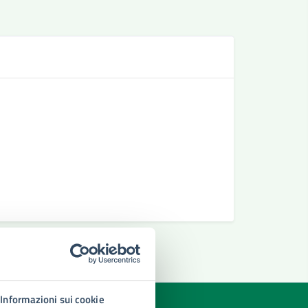
Se
Richiesta 
Richiedere
Richiesta 
Informazioni sui cookie