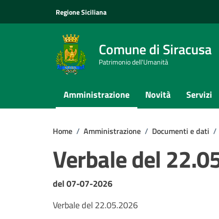
Vai ai contenuti
Vai al footer
Regione Siciliana
Comune di Siracusa
Patrimonio dell'Umanità
Amministrazione
Novità
Servizi
Home
/
Amministrazione
/
Documenti e dati
/
Verbale del 22.0
Dettagli del documento
del 07-07-2026
Verbale del 22.05.2026