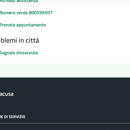
Richiedi assistenza
Numero verde 800299507
Prenota appuntamento
blemi in città
Segnala disservizio
racusa
E DI SERVIZIO