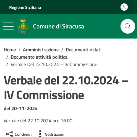
Vai ai contenuti
Vai al footer
Regione Siciliana
Comune di Siracusa
Home
/
Amministrazione
/
Documenti e dati
/
Documento attività politica
/
Verbale Del 22.10.2024 – IV Commissione
Verbale del 22.10.2024 –
IV Commissione
Dettagli del documento
del 20-11-2024
Verbale del 22.10.2024 ore 16.00
Condividi
Vedi azioni