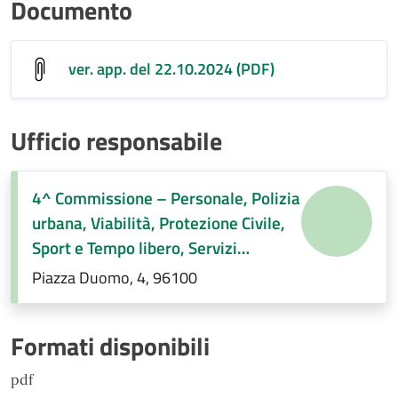
Documento
ver. app. del 22.10.2024 (PDF)
Ufficio responsabile
4^ Commissione – Personale, Polizia
urbana, Viabilità, Protezione Civile,
Sport e Tempo libero, Servizi
Demografici, Società partecipate,
Piazza Duomo, 4, 96100
Decentramento, Regolamenti di
competenza
Formati disponibili
pdf