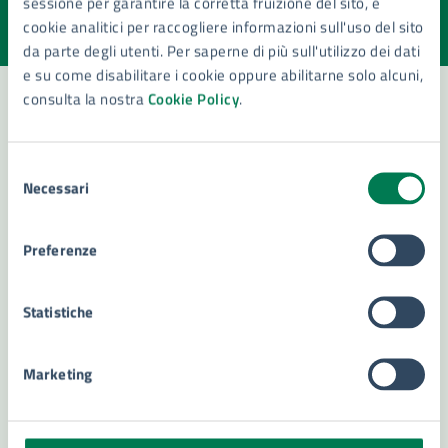
sessione per garantire la corretta fruizione del sito, e
Valuta la chiarezza delle informazioni (da 1 a 5 stelle)
Seleziona il numero di stelle per valutare la chiarezza delle i
cookie analitici per raccogliere informazioni sull'uso del sito
Valuta 1 stelle su 5
Valuta 2 stelle su 5
Valuta 3 stelle su 5
Valuta 4 stelle su 5
Valuta 5 stelle su 5
da parte degli utenti. Per saperne di più sull'utilizzo dei dati
e su come disabilitare i cookie oppure abilitarne solo alcuni,
consulta la nostra
Cookie Policy
.
Contatta il comune
Selezione
Necessari
Leggi le domande frequenti
del
consenso
Richiedi assistenza
Preferenze
Numero verde 800299507
Statistiche
Prenota appuntamento
Problemi in città
Marketing
Segnala disservizio