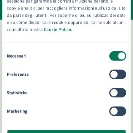
sessione per garantire la corretta fruizione del sito, e
Valuta la chiarezza delle informazioni (da 1 a 5 stelle)
Seleziona il numero di stelle per valutare la chiarezza delle i
cookie analitici per raccogliere informazioni sull'uso del sito
Valuta 1 stelle su 5
Valuta 2 stelle su 5
Valuta 3 stelle su 5
Valuta 4 stelle su 5
Valuta 5 stelle su 5
da parte degli utenti. Per saperne di più sull'utilizzo dei dati
e su come disabilitare i cookie oppure abilitarne solo alcuni,
consulta la nostra
Cookie Policy
.
Contatta il comune
Selezione
Necessari
Leggi le domande frequenti
del
consenso
Richiedi assistenza
Preferenze
Numero verde 800299507
Statistiche
Prenota appuntamento
Problemi in città
Marketing
Segnala disservizio