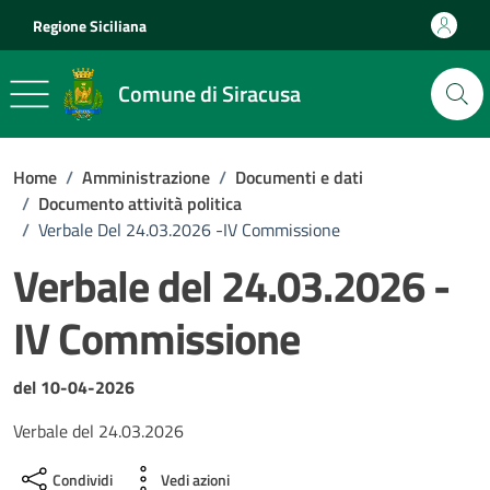
Vai ai contenuti
Vai al footer
Regione Siciliana
Comune di Siracusa
Home
/
Amministrazione
/
Documenti e dati
/
Documento attività politica
/
Verbale Del 24.03.2026 -IV Commissione
Verbale del 24.03.2026 -
IV Commissione
Dettagli del documento
del 10-04-2026
Verbale del 24.03.2026
Condividi
Vedi azioni