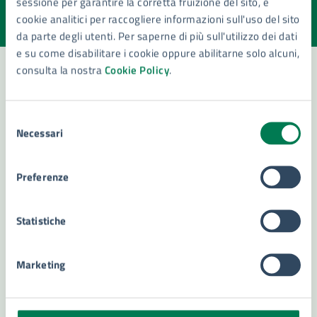
sessione per garantire la corretta fruizione del sito, e
Valuta la chiarezza delle informazioni (da 1 a 5 stelle)
Seleziona il numero di stelle per valutare la chiarezza delle i
cookie analitici per raccogliere informazioni sull'uso del sito
Valuta 1 stelle su 5
Valuta 2 stelle su 5
Valuta 3 stelle su 5
Valuta 4 stelle su 5
Valuta 5 stelle su 5
da parte degli utenti. Per saperne di più sull'utilizzo dei dati
e su come disabilitare i cookie oppure abilitarne solo alcuni,
consulta la nostra
Cookie Policy
.
Contatta il comune
Selezione
Necessari
Leggi le domande frequenti
del
consenso
Richiedi assistenza
Preferenze
Numero verde 800299507
Statistiche
Prenota appuntamento
Problemi in città
Marketing
Segnala disservizio