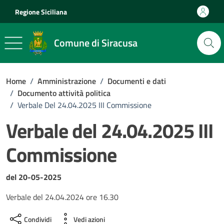
Vai ai contenuti
Vai al footer
Regione Siciliana
Comune di Siracusa
Home
/
Amministrazione
/
Documenti e dati
/
Documento attività politica
/
Verbale Del 24.04.2025 III Commissione
Verbale del 24.04.2025 III
Commissione
Dettagli del documento
del 20-05-2025
Verbale del 24.04.2024 ore 16.30
Condividi
Vedi azioni