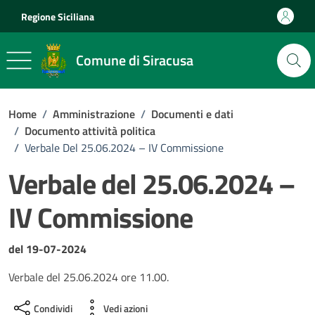
Vai ai contenuti
Vai al footer
Regione Siciliana
Comune di Siracusa
Home
/
Amministrazione
/
Documenti e dati
/
Documento attività politica
/
Verbale Del 25.06.2024 – IV Commissione
Verbale del 25.06.2024 –
IV Commissione
Dettagli del documento
del 19-07-2024
Verbale del 25.06.2024 ore 11.00.
Condividi
Vedi azioni