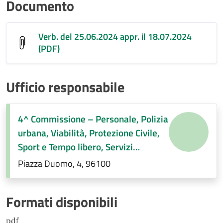
Documento
Verb. del 25.06.2024 appr. il 18.07.2024
(PDF)
Ufficio responsabile
4^ Commissione – Personale, Polizia
urbana, Viabilità, Protezione Civile,
Sport e Tempo libero, Servizi
Demografici, Società partecipate,
Piazza Duomo, 4, 96100
Decentramento, Regolamenti di
competenza
Formati disponibili
pdf