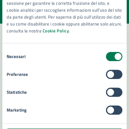
sessione per garantire la corretta fruizione del sito, e
Valuta la chiarezza delle informazioni (da 1 a 5 stelle)
Seleziona il numero di stelle per valutare la chiarezza delle i
cookie analitici per raccogliere informazioni sull'uso del sito
Valuta 1 stelle su 5
Valuta 2 stelle su 5
Valuta 3 stelle su 5
Valuta 4 stelle su 5
Valuta 5 stelle su 5
da parte degli utenti. Per saperne di più sull'utilizzo dei dati
e su come disabilitare i cookie oppure abilitarne solo alcuni,
consulta la nostra
Cookie Policy
.
Contatta il comune
Selezione
Necessari
del
Leggi le domande frequenti
consenso
Richiedi assistenza
Preferenze
Numero verde 800299507
Statistiche
Prenota appuntamento
Problemi in città
Marketing
Segnala disservizio