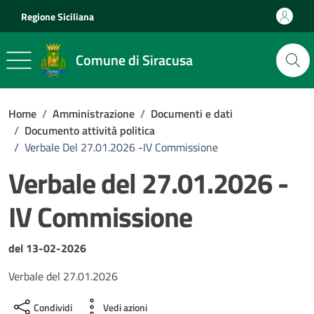
Vai ai contenuti
Vai al footer
Regione Siciliana
Comune di Siracusa
Home
/
Amministrazione
/
Documenti e dati
/
Documento attività politica
/
Verbale Del 27.01.2026 -IV Commissione
Verbale del 27.01.2026 -
IV Commissione
Dettagli del documento
del 13-02-2026
Verbale del 27.01.2026
Condividi
Vedi azioni