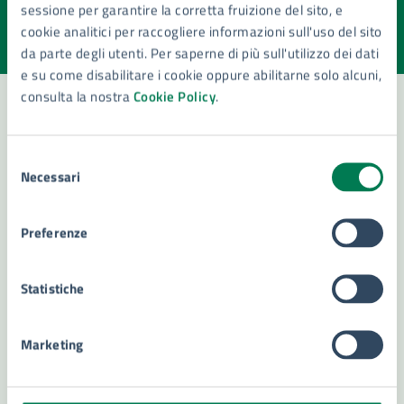
sessione per garantire la corretta fruizione del sito, e
Valuta la chiarezza delle informazioni (da 1 a 5 stelle)
Seleziona il numero di stelle per valutare la chiarezza delle i
cookie analitici per raccogliere informazioni sull'uso del sito
Valuta 1 stelle su 5
Valuta 2 stelle su 5
Valuta 3 stelle su 5
Valuta 4 stelle su 5
Valuta 5 stelle su 5
da parte degli utenti. Per saperne di più sull'utilizzo dei dati
e su come disabilitare i cookie oppure abilitarne solo alcuni,
consulta la nostra
Cookie Policy
.
Contatta il comune
Selezione
Necessari
del
Leggi le domande frequenti
consenso
Richiedi assistenza
Preferenze
Numero verde 800299507
Statistiche
Prenota appuntamento
Problemi in città
Marketing
Segnala disservizio