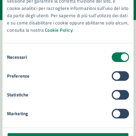
sessione per garantire la corretta fruizione del sito, e
Valuta la chiarezza delle informazioni (da 1 a 5 stelle)
Seleziona il numero di stelle per valutare la chiarezza delle i
cookie analitici per raccogliere informazioni sull'uso del sito
Valuta 1 stelle su 5
Valuta 2 stelle su 5
Valuta 3 stelle su 5
Valuta 4 stelle su 5
Valuta 5 stelle su 5
da parte degli utenti. Per saperne di più sull'utilizzo dei dati
e su come disabilitare i cookie oppure abilitarne solo alcuni,
consulta la nostra
Cookie Policy
.
Contatta il comune
Selezione
Necessari
Leggi le domande frequenti
del
consenso
Richiedi assistenza
Preferenze
Numero verde 800299507
Statistiche
Prenota appuntamento
Problemi in città
Marketing
Segnala disservizio