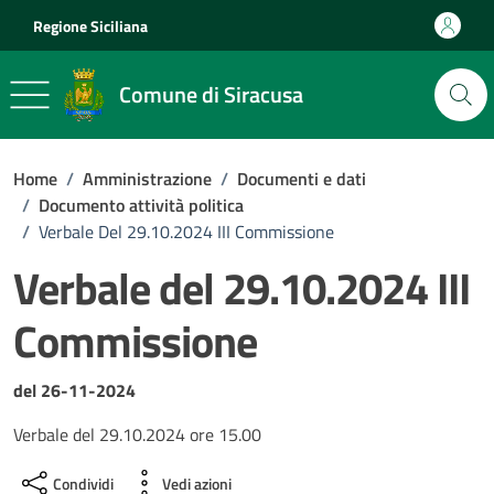
Vai ai contenuti
Vai al footer
Regione Siciliana
Comune di Siracusa
Home
/
Amministrazione
/
Documenti e dati
/
Documento attività politica
/
Verbale Del 29.10.2024 III Commissione
Verbale del 29.10.2024 III
Commissione
Dettagli del documento
del 26-11-2024
Verbale del 29.10.2024 ore 15.00
Condividi
Vedi azioni