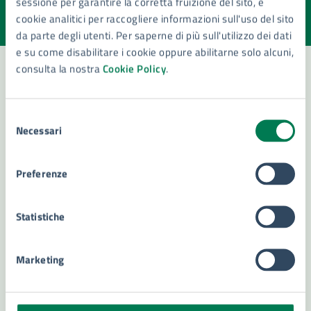
sessione per garantire la corretta fruizione del sito, e
Valuta la chiarezza delle informazioni (da 1 a 5 stelle)
Seleziona il numero di stelle per valutare la chiarezza delle i
cookie analitici per raccogliere informazioni sull'uso del sito
Valuta 1 stelle su 5
Valuta 2 stelle su 5
Valuta 3 stelle su 5
Valuta 4 stelle su 5
Valuta 5 stelle su 5
da parte degli utenti. Per saperne di più sull'utilizzo dei dati
e su come disabilitare i cookie oppure abilitarne solo alcuni,
consulta la nostra
Cookie Policy
.
Contatta il comune
Selezione
Necessari
Leggi le domande frequenti
del
consenso
Richiedi assistenza
Preferenze
Numero verde 800299507
Statistiche
Prenota appuntamento
Problemi in città
Marketing
Segnala disservizio