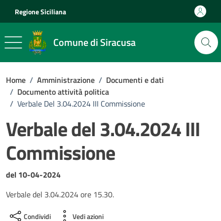
Vai ai contenuti
Vai al footer
Regione Siciliana
Comune di Siracusa
Home
/
Amministrazione
/
Documenti e dati
/
Documento attività politica
/
Verbale Del 3.04.2024 III Commissione
Verbale del 3.04.2024 III
Commissione
Dettagli del documento
del 10-04-2024
Verbale del 3.04.2024 ore 15.30.
Condividi
Vedi azioni