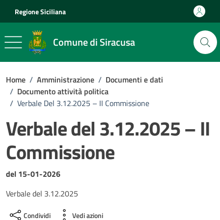
Vai ai contenuti
Vai al footer
Regione Siciliana
Comune di Siracusa
Home
/
Amministrazione
/
Documenti e dati
/
Documento attività politica
/
Verbale Del 3.12.2025 – II Commissione
Verbale del 3.12.2025 – II
Commissione
Dettagli del documento
del 15-01-2026
Verbale del 3.12.2025
Condividi
Vedi azioni