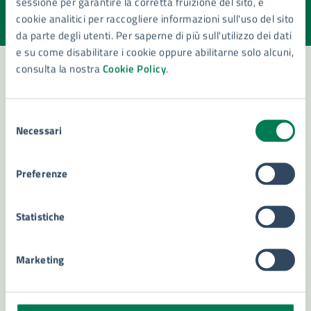
sessione per garantire la corretta fruizione del sito, e
Valuta la chiarezza delle informazioni (da 1 a 5 stelle)
Seleziona il numero di stelle per valutare la chiarezza delle i
cookie analitici per raccogliere informazioni sull'uso del sito
Valuta 1 stelle su 5
Valuta 2 stelle su 5
Valuta 3 stelle su 5
Valuta 4 stelle su 5
Valuta 5 stelle su 5
da parte degli utenti. Per saperne di più sull'utilizzo dei dati
e su come disabilitare i cookie oppure abilitarne solo alcuni,
consulta la nostra
Cookie Policy
.
Contatta il comune
Selezione
Necessari
Leggi le domande frequenti
del
consenso
Richiedi assistenza
Preferenze
Numero verde 800299507
Statistiche
Prenota appuntamento
Problemi in città
Marketing
Segnala disservizio