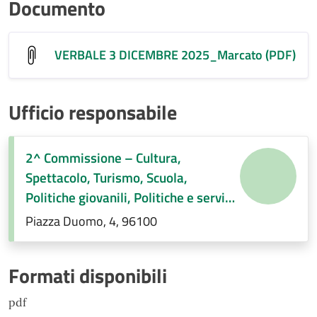
Documento
VERBALE 3 DICEMBRE 2025_Marcato (PDF)
Ufficio responsabile
2^ Commissione – Cultura,
Spettacolo, Turismo, Scuola,
Politiche giovanili, Politiche e servizi
sociali, Pari opportunità e
Piazza Duomo, 4, 96100
immigrazione, Regolamenti di
competenza
Formati disponibili
pdf