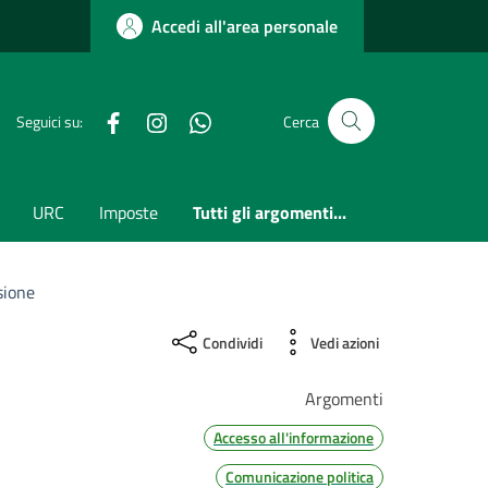
Accedi all'area personale
Facebook
Instagram
whatsapp
Seguici su:
Cerca
URC
Imposte
Tutti gli argomenti...
sione
Condividi
Vedi azioni
Argomenti
Accesso all'informazione
Comunicazione politica