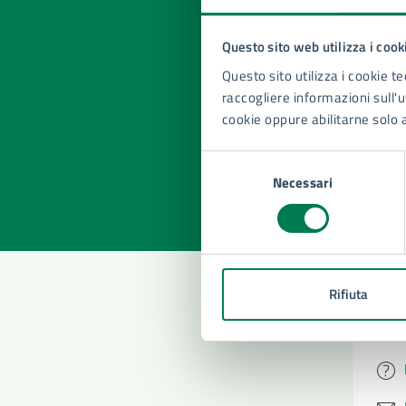
Questo sito web utilizza i cook
Quan
Questo sito utilizza i cookie te
pagi
raccogliere informazioni sull'us
cookie oppure abilitarne solo 
Valuta la
Selezi
Selezione
Valuta 
Val
Necessari
del
consenso
Rifiuta
Con