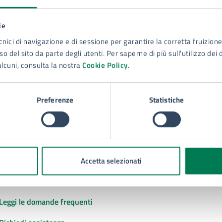
ie
to sono chiare le informazioni su questa
cnici di navigazione e di sessione per garantire la corretta fruizione 
na?
o del sito da parte degli utenti. Per saperne di più sull'utilizzo dei 
alcuni, consulta la nostra
Cookie Policy
.
 chiarezza delle informazioni (da 1 a 5 stelle)
ona il numero di stelle per valutare la chiarezza delle inform
1 stelle su 5
uta 2 stelle su 5
Valuta 3 stelle su 5
Valuta 4 stelle su 5
Valuta 5 stelle su 5
Preferenze
Statistiche
Accetta selezionati
tatta il comune
Leggi le domande frequenti