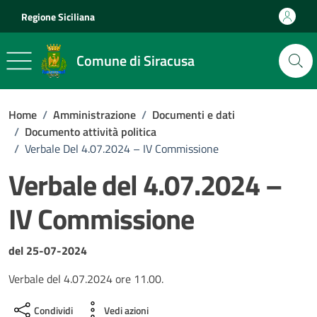
Vai ai contenuti
Vai al footer
Regione Siciliana
Comune di Siracusa
Home
/
Amministrazione
/
Documenti e dati
/
Documento attività politica
/
Verbale Del 4.07.2024 – IV Commissione
Verbale del 4.07.2024 –
IV Commissione
Dettagli del documento
del 25-07-2024
Verbale del 4.07.2024 ore 11.00.
Condividi
Vedi azioni