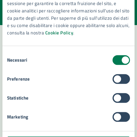
sessione per garantire la corretta fruizione del sito, e
Valuta la chiarezza delle informazioni (da 1 a 5 stelle)
Seleziona il numero di stelle per valutare la chiarezza delle i
cookie analitici per raccogliere informazioni sull'uso del sito
Valuta 1 stelle su 5
Valuta 2 stelle su 5
Valuta 3 stelle su 5
Valuta 4 stelle su 5
Valuta 5 stelle su 5
da parte degli utenti. Per saperne di più sull'utilizzo dei dati
e su come disabilitare i cookie oppure abilitarne solo alcuni,
consulta la nostra
Cookie Policy
.
Contatta il comune
Selezione
Necessari
del
Leggi le domande frequenti
consenso
Richiedi assistenza
Preferenze
Numero verde 800299507
Statistiche
Prenota appuntamento
Problemi in città
Marketing
Segnala disservizio