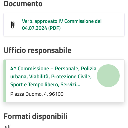
Documento
Verb. approvato IV Commissione del
04.07.2024 (PDF)
Ufficio responsabile
4^ Commissione – Personale, Polizia
urbana, Viabilità, Protezione Civile,
Sport e Tempo libero, Servizi
Demografici, Società partecipate,
Piazza Duomo, 4, 96100
Decentramento, Regolamenti di
competenza
Formati disponibili
pdf