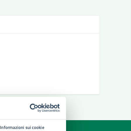
Se
Richiesta 
Richiedere
Richiesta 
Informazioni sui cookie