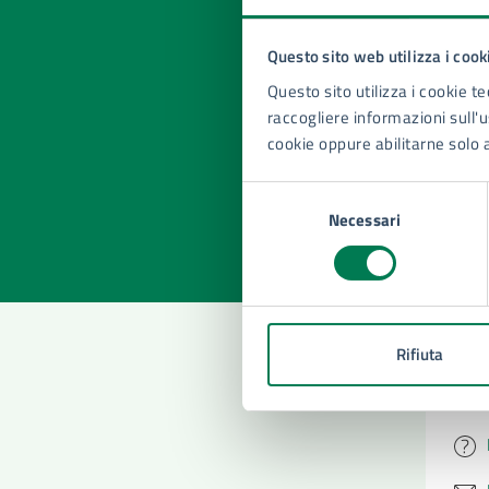
Questo sito web utilizza i cook
Quan
Questo sito utilizza i cookie te
pagi
raccogliere informazioni sull'us
cookie oppure abilitarne solo 
Valuta la
Selezi
Selezione
Valuta 
Val
Necessari
del
consenso
Rifiuta
Con