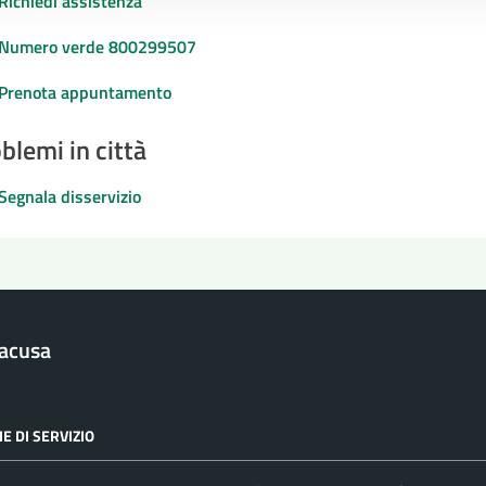
Richiedi assistenza
Numero verde 800299507
Prenota appuntamento
blemi in città
Segnala disservizio
racusa
E DI SERVIZIO