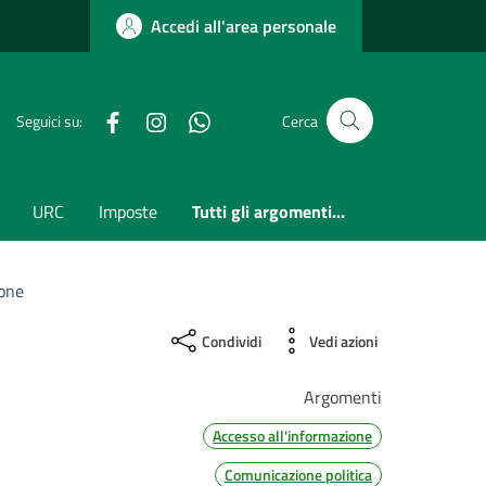
Accedi all'area personale
Facebook
Instagram
whatsapp
Seguici su:
Cerca
URC
Imposte
Tutti gli argomenti...
ione
Condividi
Vedi azioni
Argomenti
Accesso all'informazione
Comunicazione politica