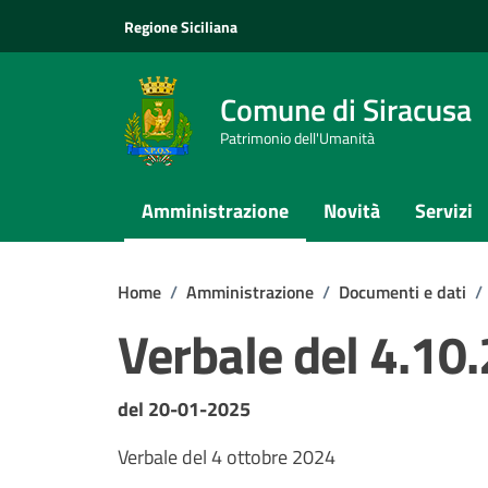
Vai ai contenuti
Vai al footer
Regione Siciliana
Comune di Siracusa
Patrimonio dell'Umanità
Amministrazione
Novità
Servizi
Home
/
Amministrazione
/
Documenti e dati
/
Verbale del 4.10
Dettagli del documento
del 20-01-2025
Verbale del 4 ottobre 2024