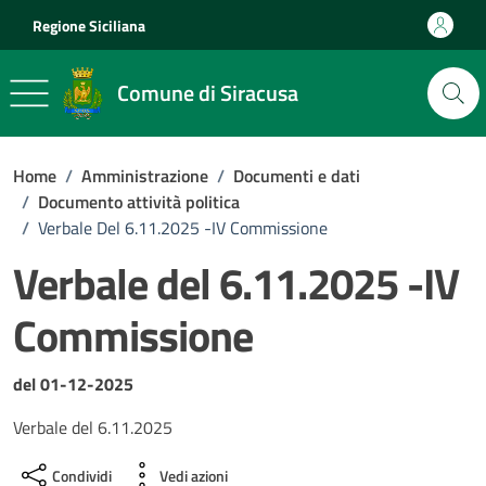
Vai ai contenuti
Vai al footer
Regione Siciliana
Comune di Siracusa
Home
/
Amministrazione
/
Documenti e dati
/
Documento attività politica
/
Verbale Del 6.11.2025 -IV Commissione
Verbale del 6.11.2025 -IV
Commissione
Dettagli del documento
del 01-12-2025
Verbale del 6.11.2025
Condividi
Vedi azioni