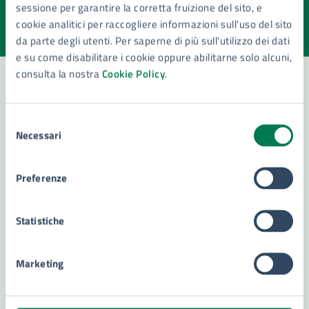
sessione per garantire la corretta fruizione del sito, e
Valuta la chiarezza delle informazioni (da 1 a 5 stelle)
Seleziona il numero di stelle per valutare la chiarezza delle i
cookie analitici per raccogliere informazioni sull'uso del sito
Valuta 1 stelle su 5
Valuta 2 stelle su 5
Valuta 3 stelle su 5
Valuta 4 stelle su 5
Valuta 5 stelle su 5
da parte degli utenti. Per saperne di più sull'utilizzo dei dati
e su come disabilitare i cookie oppure abilitarne solo alcuni,
consulta la nostra
Cookie Policy
.
Contatta il comune
Selezione
Necessari
del
Leggi le domande frequenti
consenso
Richiedi assistenza
Preferenze
Numero verde 800299507
Statistiche
Prenota appuntamento
Problemi in città
Marketing
Segnala disservizio