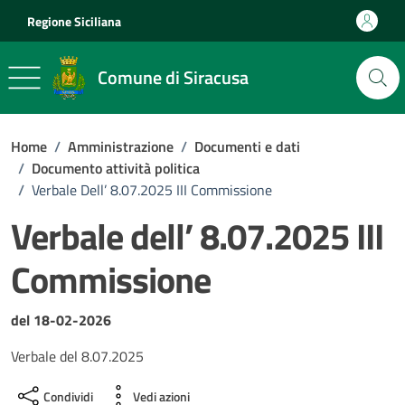
Vai ai contenuti
Vai al footer
Regione Siciliana
Comune di Siracusa
Home
/
Amministrazione
/
Documenti e dati
/
Documento attività politica
/
Verbale Dell’ 8.07.2025 III Commissione
Verbale dell’ 8.07.2025 III
Commissione
Dettagli del documento
del 18-02-2026
Verbale del 8.07.2025
Condividi
Vedi azioni