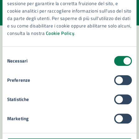
sessione per garantire la corretta fruizione del sito, e
Valuta la chiarezza delle informazioni (da 1 a 5 stelle)
Seleziona il numero di stelle per valutare la chiarezza delle i
cookie analitici per raccogliere informazioni sull'uso del sito
Valuta 1 stelle su 5
Valuta 2 stelle su 5
Valuta 3 stelle su 5
Valuta 4 stelle su 5
Valuta 5 stelle su 5
da parte degli utenti. Per saperne di più sull'utilizzo dei dati
e su come disabilitare i cookie oppure abilitarne solo alcuni,
consulta la nostra
Cookie Policy
.
Contatta il comune
Selezione
Necessari
del
Leggi le domande frequenti
consenso
Richiedi assistenza
Preferenze
Numero verde 800299507
Statistiche
Prenota appuntamento
Problemi in città
Marketing
Segnala disservizio