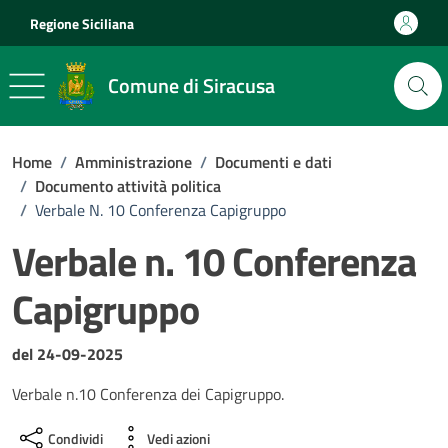
Vai ai contenuti
Vai al footer
Regione Siciliana
Comune di Siracusa
Home
/
Amministrazione
/
Documenti e dati
/
Documento attività politica
/
Verbale N. 10 Conferenza Capigruppo
Verbale n. 10 Conferenza
Capigruppo
Dettagli del documento
del 24-09-2025
Verbale n.10 Conferenza dei Capigruppo.
Condividi
Vedi azioni