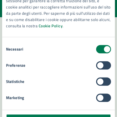
sessione per garantire la corretta fruizione del sito, e
Valuta la chiarezza delle informazioni (da 1 a 5 stelle)
Seleziona il numero di stelle per valutare la chiarezza delle i
cookie analitici per raccogliere informazioni sull'uso del sito
Valuta 1 stelle su 5
Valuta 2 stelle su 5
Valuta 3 stelle su 5
Valuta 4 stelle su 5
Valuta 5 stelle su 5
da parte degli utenti. Per saperne di più sull'utilizzo dei dati
e su come disabilitare i cookie oppure abilitarne solo alcuni,
consulta la nostra
Cookie Policy
.
Contatta il comune
Selezione
Necessari
Leggi le domande frequenti
del
consenso
Richiedi assistenza
Preferenze
Numero verde 800299507
Statistiche
Prenota appuntamento
Problemi in città
Marketing
Segnala disservizio