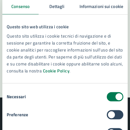
Consenso
Dettagli
Informazioni sui cookie
Leggi le domande frequenti
Richiedi assistenza
Questo sito web utilizza i cookie
Numero verde 800299507
Questo sito utilizza i cookie tecnici di navigazione e di
sessione per garantire la corretta fruizione del sito, e
Prenota appuntamento
cookie analitici per raccogliere informazioni sull'uso del sito
da parte degli utenti. Per saperne di più sull'utilizzo dei dati
Problemi in città
e su come disabilitare i cookie oppure abilitarne solo alcuni,
consulta la nostra
Cookie Policy
.
Segnala disservizio
Selezione
Necessari
del
consenso
Preferenze