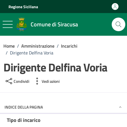
Vai ai contenuti
Vai al footer
Regione Siciliana
Comune di Siracusa
Home
/
Amministrazione
/
Incarichi
/
Dirigente Delfina Voria
Dirigente Delfina Voria
Condividi
Vedi azioni
INDICE DELLA PAGINA
Tipo di incarico