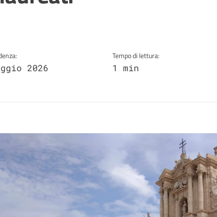
a
denza:
Tempo di lettura:
aggio 2026
1 min