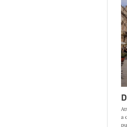
D
At
a 
pu