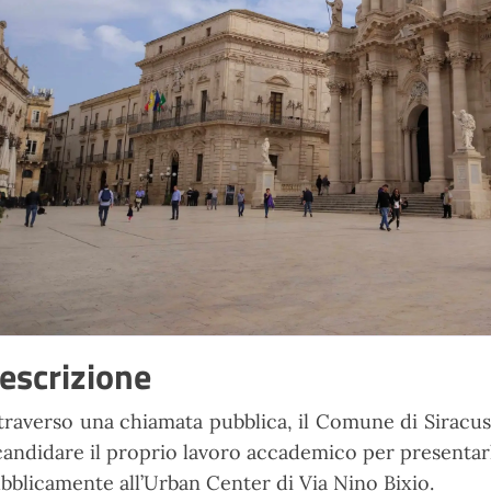
escrizione
traverso
una
chiamata
pubblica,
il
Comune di Siracusa 
candidare il proprio
lavoro
accademico
per
presentar
bblicamente all’Urban Center di Via Nino
Bixio.