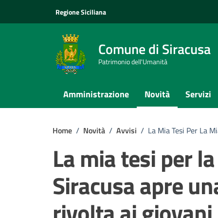
Vai ai contenuti
Vai al footer
Regione Siciliana
Comune di Siracusa
Patrimonio dell'Umanità
Amministrazione
Novità
Servizi
Home
/
Novità
/
Avvisi
/
La Mia Tesi Per La Mi
La mia tesi per la
Siracusa apre un
rivolta ai giovani