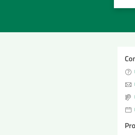
Valuta 
Val
Con
Pro