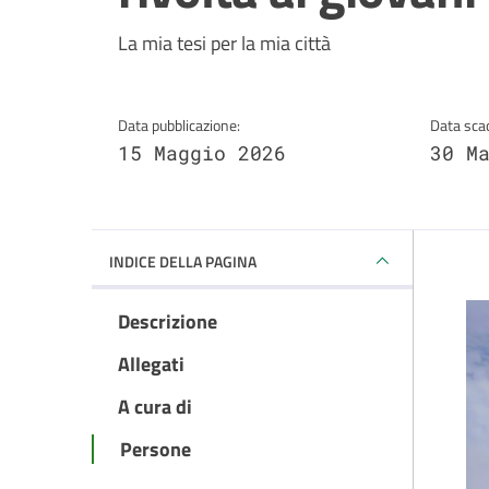
Dettagli della notizi
La mia tesi per la mia città
Data pubblicazione:
Data sca
15 Maggio 2026
30 M
INDICE DELLA PAGINA
Descrizione
Allegati
A cura di
Persone