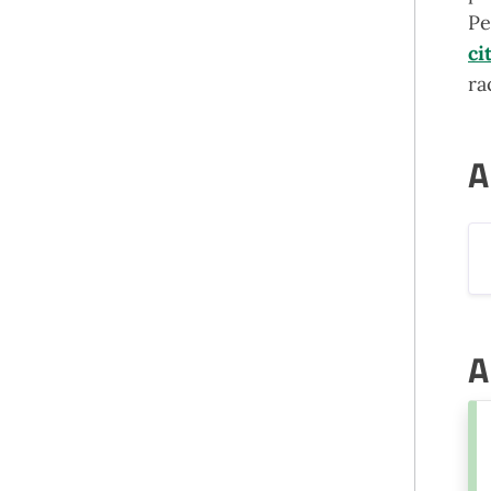
Pe
ci
ra
A
A