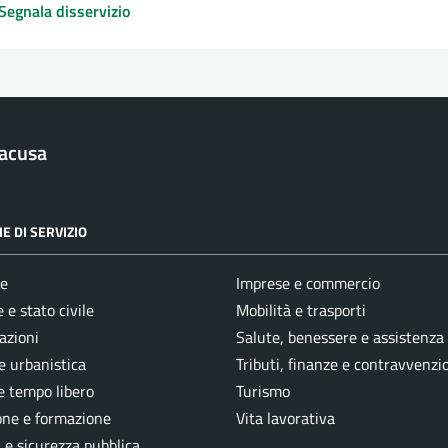
Segnala disservizio
racusa
E DI SERVIZIO
e
Imprese e commercio
 e stato civile
Mobilità e trasporti
azioni
Salute, benessere e assistenza
e urbanistica
Tributi, finanze e contravvenzi
e tempo libero
Turismo
one e formazione
Vita lavorativa
a e sicurezza pubblica