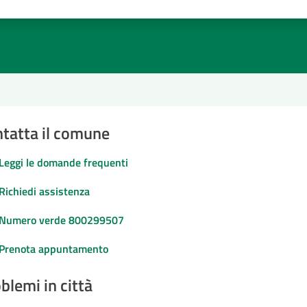
1 stelle su 5
uta 2 stelle su 5
Valuta 3 stelle su 5
Valuta 4 stelle su 5
Valuta 5 stelle su 5
tatta il comune
Leggi le domande frequenti
Richiedi assistenza
Numero verde 800299507
Prenota appuntamento
blemi in città