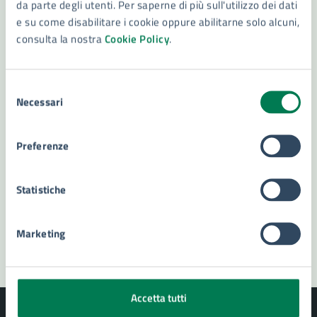
da parte degli utenti. Per saperne di più sull'utilizzo dei dati
e su come disabilitare i cookie oppure abilitarne solo alcuni,
consulta la nostra
Cookie Policy
.
Contatta il comune
Leggi le domande frequenti
Selezione
Necessari
Richiedi assistenza
del
consenso
Numero verde 800299507
Preferenze
Prenota appuntamento
Statistiche
Problemi in città
Segnala disservizio
Marketing
Accetta tutti