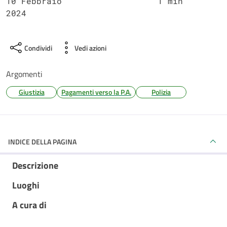
10 Febbraio
1 min
2024
Condividi
Vedi azioni
Argomenti
Giustizia
Pagamenti verso la P.A.
Polizia
INDICE DELLA PAGINA
Descrizione
Luoghi
A cura di