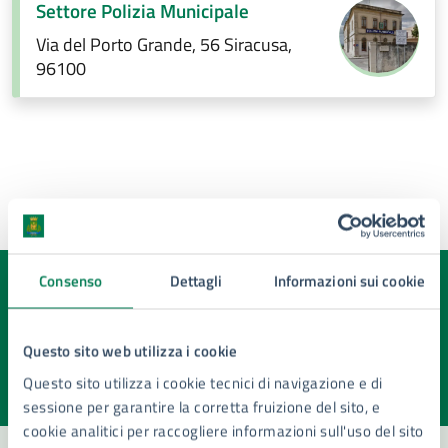
Settore Polizia Municipale
Via del Porto Grande, 56 Siracusa,
96100
Ultimo aggiornamento:
14/11/2025, 10:23
Consenso
Dettagli
Informazioni sui cookie
Quanto sono chiare le informazioni su questa
pagina?
Questo sito web utilizza i cookie
Valuta la chiarezza delle informazioni (da 1 a 5 stelle)
Seleziona il numero di stelle per valutare la chiarezza delle i
Questo sito utilizza i cookie tecnici di navigazione e di
Valuta 1 stelle su 5
Valuta 2 stelle su 5
Valuta 3 stelle su 5
Valuta 4 stelle su 5
Valuta 5 stelle su 5
sessione per garantire la corretta fruizione del sito, e
cookie analitici per raccogliere informazioni sull'uso del sito