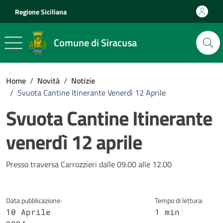
Vai ai contenuti
Vai al footer
Regione Siciliana
Comune di Siracusa
Home
/
Novità
/
Notizie
/
Svuota Cantine Itinerante Venerdì 12 Aprile
Svuota Cantine Itinerante
venerdì 12 aprile
Dettagli della notizia
Presso traversa Carrozzieri dalle 09.00 alle 12.00
Data pubblicazione:
Tempo di lettura:
10 Aprile
1 min