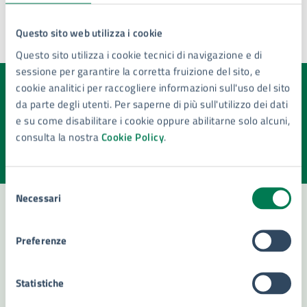
5OJQ4A
Ufficio appalti e contratti
Questo sito web utilizza i cookie
Questo sito utilizza i cookie tecnici di navigazione e di
sessione per garantire la corretta fruizione del sito, e
cookie analitici per raccogliere informazioni sull'uso del sito
Quanto sono chiare le informazioni su questa
da parte degli utenti. Per saperne di più sull'utilizzo dei dati
pagina?
e su come disabilitare i cookie oppure abilitarne solo alcuni,
consulta la nostra
Cookie Policy
.
Valuta la chiarezza delle informazioni (da 1 a 5 stelle)
Seleziona il numero di stelle per valutare la chiarezza delle i
Valuta 1 stelle su 5
Valuta 2 stelle su 5
Valuta 3 stelle su 5
Valuta 4 stelle su 5
Valuta 5 stelle su 5
Selezione
Necessari
del
consenso
Contatta il comune
Preferenze
Leggi le domande frequenti
Statistiche
Richiedi assistenza