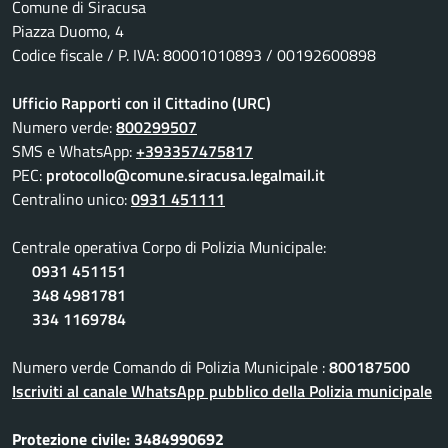
Comune di Siracusa
Piazza Duomo, 4
Codice fiscale / P. IVA: 80001010893 / 00192600898
Ufficio Rapporti con il Cittadino (URC)
Numero verde:
800299507
SMS e WhatsApp:
+393357475817
PEC:
protocollo@comune.siracusa.legalmail.it
Centralino unico:
0931 451111
Centrale operativa Corpo di Polizia Municipale:
0931 451151
348 4981781
334 1169784
Numero verde Comando di Polizia Municipale :
800187500
Iscriviti al canale WhatsApp pubblico della Polizia municipale
Protezione civile: 3484990692