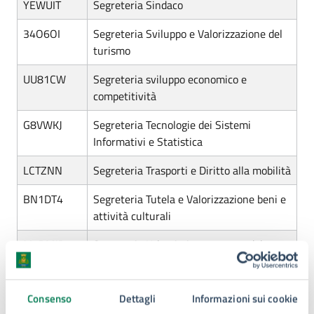
YEWUIT
Segreteria Sindaco
34O6OI
Segreteria Sviluppo e Valorizzazione del
turismo
UU81CW
Segreteria sviluppo economico e
competitività
G8VWKJ
Segreteria Tecnologie dei Sistemi
Informativi e Statistica
LCTZNN
Segreteria Trasporti e Diritto alla mobilità
BN1DT4
Segreteria Tutela e Valorizzazione beni e
attività culturali
M4DMJD
Segreteria Urbanistica e assetto del
territorio
K1JL1V
SUAP, Attività Commerciali e Farmacie
Consenso
Dettagli
Informazioni sui cookie
(PO)