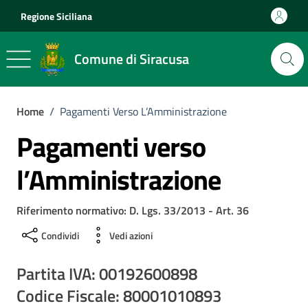
Vai ai contenuti
Vai al footer
Regione Siciliana
Comune di Siracusa
Home
/
Pagamenti Verso L’Amministrazione
Pagamenti verso
l’Amministrazione
Riferimento normativo: D. Lgs. 33/2013 - Art. 36
Condividi
Vedi azioni
Partita IVA: 00192600898
Codice Fiscale: 80001010893