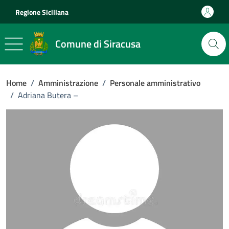
Vai ai contenuti
Vai al footer
Regione Siciliana
Comune di Siracusa
Home
/
Amministrazione
/
Personale amministrativo
/
Adriana Butera –