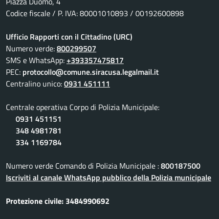
Piazza Duomo, 4
Codice fiscale / P. IVA: 80001010893 / 00192600898
Ufficio Rapporti con il Cittadino (URC)
Numero verde:
800299507
SMS e WhatsApp:
+393357475817
PEC:
protocollo@comune.siracusa.legalmail.it
Centralino unico:
0931 451111
Centrale operativa Corpo di Polizia Municipale:
0931 451151
348 4981781
334 1169784
Numero verde Comando di Polizia Municipale :
800187500
Iscriviti al canale WhatsApp pubblico della Polizia municipale
Protezione civile: 3484990692