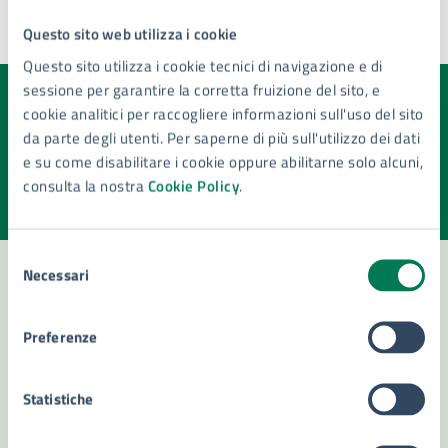
Questo sito web utilizza i cookie
Ultimo aggiornamento:
21/07/2026, 15:43
Questo sito utilizza i cookie tecnici di navigazione e di
sessione per garantire la corretta fruizione del sito, e
Quanto sono chiare le informazioni su questa
cookie analitici per raccogliere informazioni sull'uso del sito
da parte degli utenti. Per saperne di più sull'utilizzo dei dati
pagina?
e su come disabilitare i cookie oppure abilitarne solo alcuni,
Valuta la chiarezza delle informazioni (da 1 a 5 stelle)
Seleziona il numero di stelle per valutare la chiarezza delle i
consulta la nostra
Cookie Policy
.
Valuta 1 stelle su 5
Valuta 2 stelle su 5
Valuta 3 stelle su 5
Valuta 4 stelle su 5
Valuta 5 stelle su 5
Selezione
Necessari
del
consenso
Contatta il comune
Preferenze
Leggi le domande frequenti
Statistiche
Richiedi assistenza