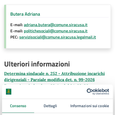
Butera Adriana
E-mail:
adriana.butera@comune.siracusa.it
E-mail:
politichesociali@comune.siracusa.it
PEC:
servizisociali@comune.siracusa.legalmail.it
Ulteriori informazioni
Determina sindacale n. 252 - Attribuzione incarichi
dirigenziali - Parziale modifica det. n. 99-2026
Determina sindacale n. 99-1 - del 24-02-26 -
Attribuzione incarichi dirigenziali
Consenso
Dettagli
Informazioni sui cookie