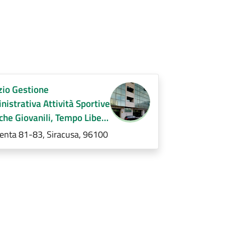
zio Gestione
istrativa Attività Sportive
iche Giovanili, Tempo Libero
izi Ausiliari (E.Q.)
renta 81-83, Siracusa, 96100