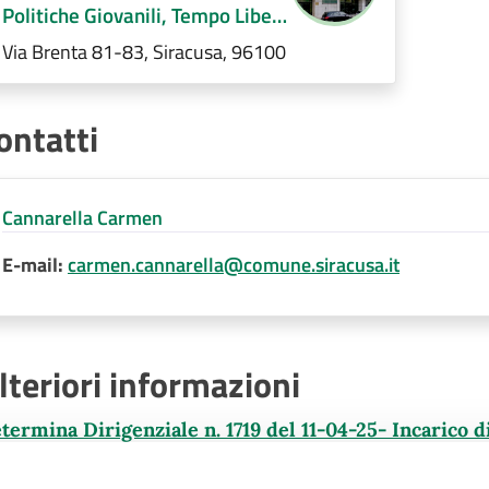
Politiche Giovanili, Tempo Libero
e Servizi Ausiliari (E.Q.)
Via Brenta 81-83, Siracusa, 96100
ontatti
Cannarella Carmen
E-mail:
carmen.cannarella@comune.siracusa.it
lteriori informazioni
termina Dirigenziale n. 1719 del 11-04-25- Incarico d