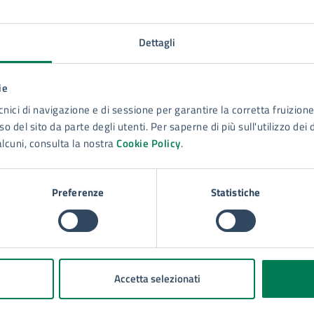
Dettagli
ie
cnici di navigazione e di sessione per garantire la corretta fruizione 
o del sito da parte degli utenti. Per saperne di più sull'utilizzo dei 
alcuni, consulta la nostra
Cookie Policy
.
to sono chiare le informazioni su questa
na?
Preferenze
Statistiche
 chiarezza delle informazioni (da 1 a 5 stelle)
ona il numero di stelle per valutare la chiarezza delle inform
1 stelle su 5
uta 2 stelle su 5
Valuta 3 stelle su 5
Valuta 4 stelle su 5
Valuta 5 stelle su 5
Accetta selezionati