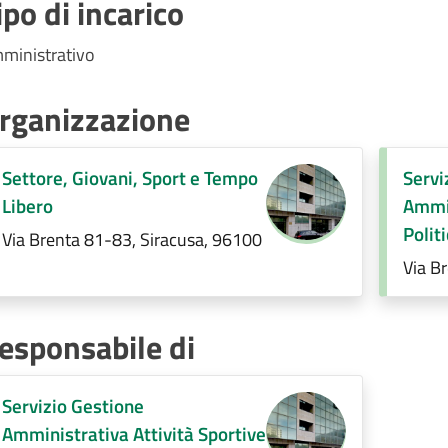
ipo di incarico
ministrativo
rganizzazione
Settore, Giovani, Sport e Tempo
Servi
Libero
Ammin
Polit
Via Brenta 81-83, Siracusa, 96100
e Serv
Via B
esponsabile di
Servizio Gestione
Amministrativa Attività Sportive