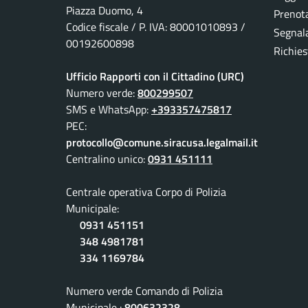
Piazza Duomo, 4
Prenot
Codice fiscale / P. IVA: 80001010893 /
Segnala
00192600898
Richies
Ufficio Rapporti con il Cittadino (URC)
Numero verde:
800299507
SMS e WhatsApp:
+393357475817
PEC:
protocollo@comune.siracusa.legalmail.it
Centralino unico:
0931 451111
Centrale operativa Corpo di Polizia
Municipale:
0931 451151
348 4981781
334 1169784
Numero verde Comando di Polizia
Municipale :
800632328