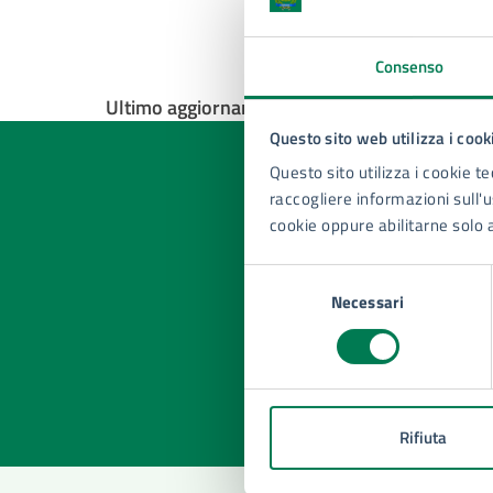
Consenso
Ultimo aggiornamento:
17/04/2025, 10:38
Questo sito web utilizza i cook
Questo sito utilizza i cookie te
raccogliere informazioni sull'us
cookie oppure abilitarne solo 
Quan
Selezione
pagi
Necessari
del
consenso
Valuta la
Selezi
Valuta 
Val
Rifiuta