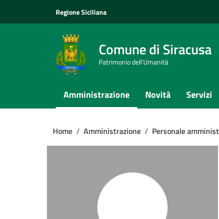
Vai ai contenuti
Vai al footer
Regione Siciliana
Comune di Siracusa
Patrimonio dell'Umanità
Amministrazione
Novità
Servizi
Home
/
Amministrazione
/
Personale amminist