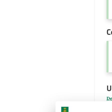
C
U
De