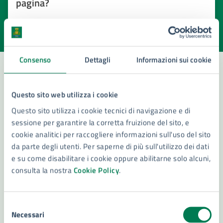
pagina?
Valuta la chiarezza delle informazioni (da 1 a 5 stelle)
Seleziona il numero di stelle per valutare la chiarezza delle i
Valuta 1 stelle su 5
Valuta 2 stelle su 5
Valuta 3 stelle su 5
Valuta 4 stelle su 5
Valuta 5 stelle su 5
Consenso
Dettagli
Informazioni sui cookie
Contatta il comune
Questo sito web utilizza i cookie
Questo sito utilizza i cookie tecnici di navigazione e di
Leggi le domande frequenti
sessione per garantire la corretta fruizione del sito, e
cookie analitici per raccogliere informazioni sull'uso del sito
Richiedi assistenza
da parte degli utenti. Per saperne di più sull'utilizzo dei dati
Numero verde 800299507
e su come disabilitare i cookie oppure abilitarne solo alcuni,
consulta la nostra
Cookie Policy
.
Prenota appuntamento
Problemi in città
Selezione
Necessari
del
Segnala disservizio