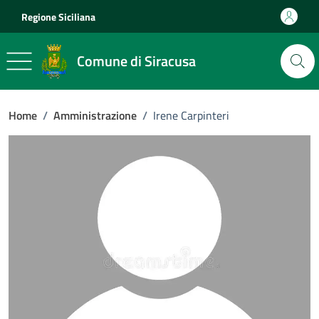
Vai ai contenuti
Vai al footer
Regione Siciliana
Comune di Siracusa
Home
/
Amministrazione
/
Irene Carpinteri