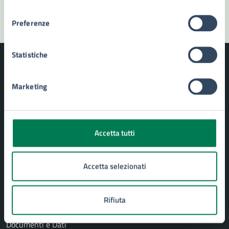
consenso
Preferenze
Statistiche
Marketing
Comune di Siracusa
Accetta tutti
AMMINISTRAZIONE
Aree amministrative
Uffici
Accetta selezionati
Organi di governo
Politici
Rifiuta
Personale amministrativo
Enti e fondazioni
Documenti e Dati