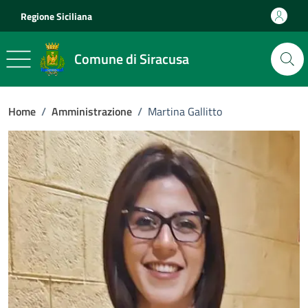
Vai ai contenuti
Vai al footer
Regione Siciliana
Comune di Siracusa
Home
/
Amministrazione
/
Martina Gallitto