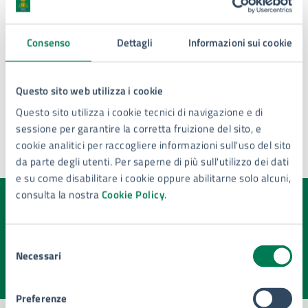
Ulteriori informazioni
Deliberazione del Consiglio Comunale n. 61 del
Consenso
Dettagli
Informazioni sui cookie
27.07.2023
Partito Politico
Noi per la Città
Questo sito web utilizza i cookie
Questo sito utilizza i cookie tecnici di navigazione e di
sessione per garantire la corretta fruizione del sito, e
cookie analitici per raccogliere informazioni sull'uso del sito
da parte degli utenti. Per saperne di più sull'utilizzo dei dati
Ultimo aggiornamento:
10/04/2026, 12:17
e su come disabilitare i cookie oppure abilitarne solo alcuni,
consulta la nostra
Cookie Policy
.
Quanto sono chiare le informazioni su questa
pagina?
Selezione
Necessari
del
Valuta la chiarezza delle informazioni (da 1 a 5 stelle)
Seleziona il numero di stelle per valutare la chiarezza delle i
consenso
Valuta 1 stelle su 5
Valuta 2 stelle su 5
Valuta 3 stelle su 5
Valuta 4 stelle su 5
Valuta 5 stelle su 5
Preferenze