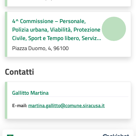
immigrazione, Regolamenti di
competenza
4^ Commissione – Personale,
Polizia urbana, Viabilità, Protezione
Civile, Sport e Tempo libero, Servizi
Demografici, Società partecipate,
Piazza Duomo, 4, 96100
Decentramento, Regolamenti di
competenza
Contatti
Gallitto Martina
E-mail:
martina.gallitto@comune.siracusa.it