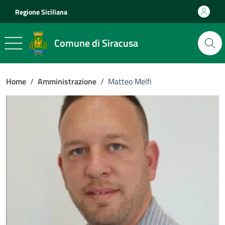
Vai ai contenuti
Vai al footer
Regione Siciliana
Comune di Siracusa
Home
/
Amministrazione
/
Matteo Melfi