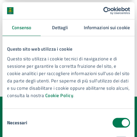
Ulteriori informazioni
Consenso
Dettagli
Informazioni sui cookie
Deliberazione del Consiglio Comunale n. 61 del
27.07.2023
Partito Politico
Questo sito web utilizza i cookie
Capogruppo - Ho scelto Siracusa
Questo sito utilizza i cookie tecnici di navigazione e di
sessione per garantire la corretta fruizione del sito, e
cookie analitici per raccogliere informazioni sull'uso del sito
da parte degli utenti. Per saperne di più sull'utilizzo dei dati
e su come disabilitare i cookie oppure abilitarne solo alcuni,
Ultimo aggiornamento:
13/10/2025, 12:10
consulta la nostra
Cookie Policy
.
Quanto sono chiare le informazioni su questa
Selezione
pagina?
Necessari
del
consenso
Valuta la chiarezza delle informazioni (da 1 a 5 stelle)
Seleziona il numero di stelle per valutare la chiarezza delle i