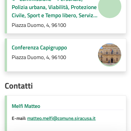
Polizia urbana, Viabilità, Protezione
Civile, Sport e Tempo libero, Servizi
Demografici, Società partecipate,
Piazza Duomo, 4, 96100
Decentramento, Regolamenti di
competenza
Conferenza Capigruppo
Piazza Duomo, 4, 96100
Contatti
Melfi Matteo
E-mail:
matteo.melfi@comune.siracusa.it