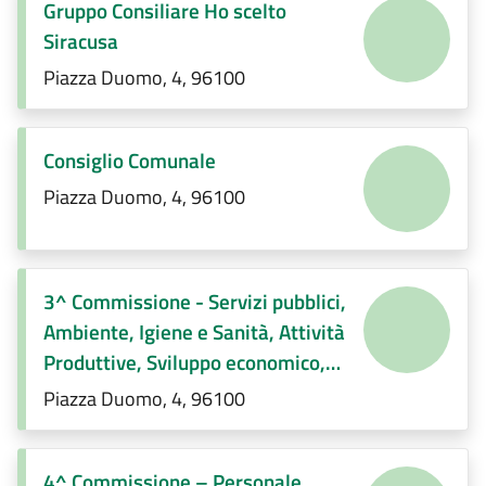
Gruppo Consiliare Ho scelto
Siracusa
Piazza Duomo, 4, 96100
Consiglio Comunale
Piazza Duomo, 4, 96100
3^ Commissione - Servizi pubblici,
Ambiente, Igiene e Sanità, Attività
Produttive, Sviluppo economico,
Regolamenti di competenza.
Piazza Duomo, 4, 96100
4^ Commissione – Personale,