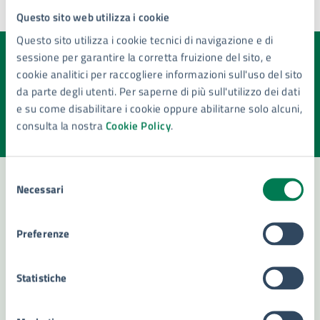
Questo sito web utilizza i cookie
Ultimo aggiornamento:
16/04/2025, 12:43
Questo sito utilizza i cookie tecnici di navigazione e di
sessione per garantire la corretta fruizione del sito, e
Quanto sono chiare le informazioni su questa
cookie analitici per raccogliere informazioni sull'uso del sito
pagina?
da parte degli utenti. Per saperne di più sull'utilizzo dei dati
e su come disabilitare i cookie oppure abilitarne solo alcuni,
Valuta la chiarezza delle informazioni (da 1 a 5 stelle)
Seleziona il numero di stelle per valutare la chiarezza delle i
consulta la nostra
Cookie Policy
.
Valuta 1 stelle su 5
Valuta 2 stelle su 5
Valuta 3 stelle su 5
Valuta 4 stelle su 5
Valuta 5 stelle su 5
Selezione
Necessari
del
consenso
Contatta il comune
Preferenze
Leggi le domande frequenti
Richiedi assistenza
Statistiche
Numero verde 800299507