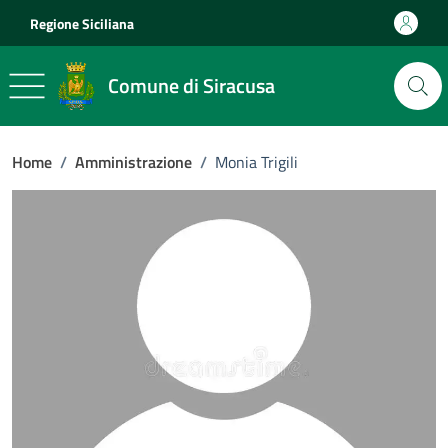
Vai ai contenuti
Vai al footer
Regione Siciliana
Comune di Siracusa
Home
/
Amministrazione
/
Monia Trigili