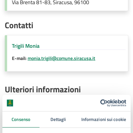
Immobiliare (E.Q)
Via Brenta 81-83, Siracusa, 96100
Contatti
Trigili Monia
E-mail:
monia.trigili@comune.siracusa.it
Ulteriori informazioni
Determina Dirigenziale n. 1677 del 10-04-25- Incarico
di E.Q. dott.ssa Trigili Monia
Consenso
Dettagli
Informazioni sui cookie