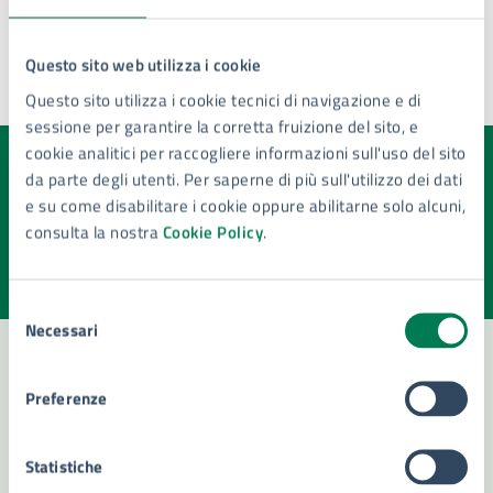
Questo sito web utilizza i cookie
Questo sito utilizza i cookie tecnici di navigazione e di
Ultimo aggiornamento:
21/12/2023, 08:57
sessione per garantire la corretta fruizione del sito, e
cookie analitici per raccogliere informazioni sull'uso del sito
da parte degli utenti. Per saperne di più sull'utilizzo dei dati
Quanto sono chiare le informazioni su questa
e su come disabilitare i cookie oppure abilitarne solo alcuni,
pagina?
consulta la nostra
Cookie Policy
.
Valuta la chiarezza delle informazioni (da 1 a 5 stelle)
Seleziona il numero di stelle per valutare la chiarezza delle i
Valuta 1 stelle su 5
Valuta 2 stelle su 5
Valuta 3 stelle su 5
Valuta 4 stelle su 5
Valuta 5 stelle su 5
Selezione
Necessari
del
consenso
Preferenze
Contatta il comune
Leggi le domande frequenti
Statistiche