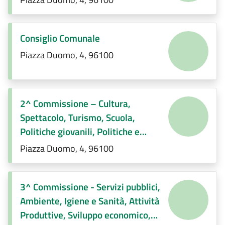
Consiglio Comunale
Piazza Duomo, 4, 96100
2^ Commissione – Cultura,
Spettacolo, Turismo, Scuola,
Politiche giovanili, Politiche e
servizi sociali, Pari opportunità e
Piazza Duomo, 4, 96100
immigrazione, Regolamenti di
competenza
3^ Commissione - Servizi pubblici,
Ambiente, Igiene e Sanità, Attività
Produttive, Sviluppo economico,