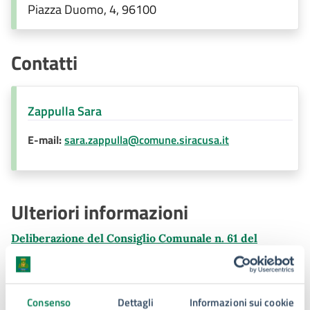
Regolamenti di competenza.
Piazza Duomo, 4, 96100
Contatti
Zappulla Sara
E-mail:
sara.zappulla@comune.siracusa.it
Ulteriori informazioni
Deliberazione del Consiglio Comunale n. 61 del
27.07.2023
Partito Politico
Partito Democratico
Consenso
Dettagli
Informazioni sui cookie