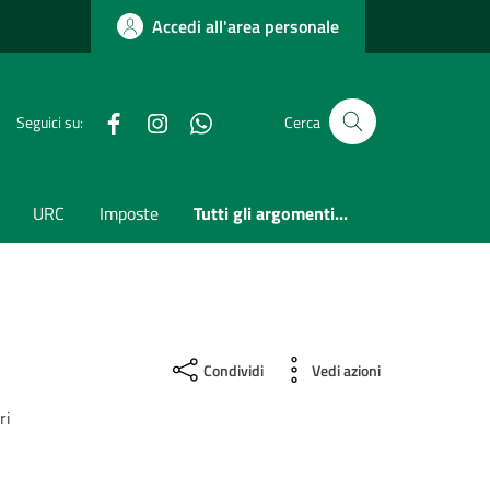
Accedi all'area personale
Facebook
Instagram
whatsapp
Seguici su:
Cerca
URC
Imposte
Tutti gli argomenti...
Condividi
Vedi azioni
ri