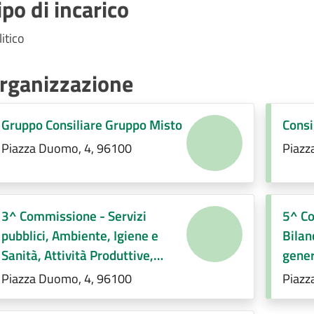
ipo di incarico
itico
rganizzazione
Gruppo Consiliare Gruppo Misto
Consi
Piazza Duomo, 4, 96100
Piazz
3^ Commissione - Servizi
5^ Co
pubblici, Ambiente, Igiene e
Bilan
Sanità, Attività Produttive,
gener
Sviluppo economico,
comp
Piazza Duomo, 4, 96100
Piazz
Regolamenti di competenza.