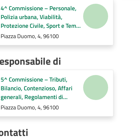
4^ Commissione – Personale,
Polizia urbana, Viabilità,
Protezione Civile, Sport e Tempo
libero, Servizi Demografici,
Piazza Duomo, 4, 96100
Società partecipate,
Decentramento, Regolamenti di
esponsabile di
competenza
5^ Commissione – Tributi,
Bilancio, Contenzioso, Affari
generali, Regolamenti di
competenza
Piazza Duomo, 4, 96100
ontatti