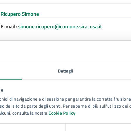
Ricupero Simone
E-mail:
simone.ricupero@comune.siracusa.it
lteriori informazioni
liberazione del Consiglio Comunale n. 61 del 27.07.2
Dettagli
rtito Politico
ie
tonomisti Siracusa
cnici di navigazione e di sessione per garantire la corretta fruizione 
o del sito da parte degli utenti. Per saperne di più sull'utilizzo dei 
alcuni, consulta la nostra
Cookie Policy
.