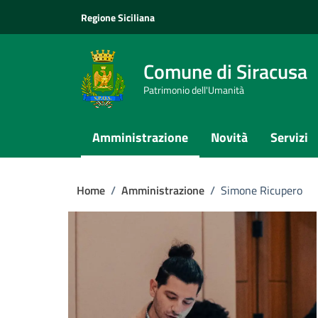
Vai ai contenuti
Vai al footer
Regione Siciliana
Comune di Siracusa
Patrimonio dell'Umanità
Amministrazione
Novità
Servizi
Home
/
Amministrazione
/
Simone Ricupero