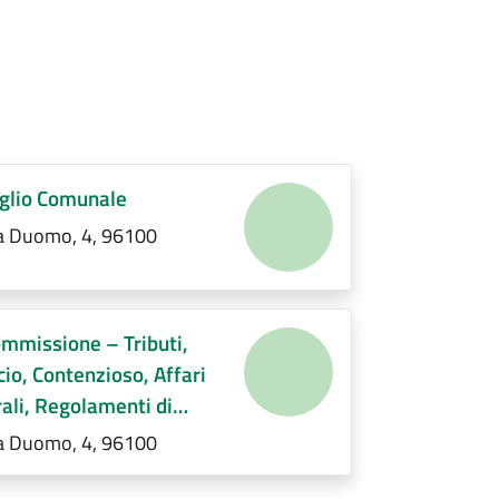
glio Comunale
a Duomo, 4, 96100
mmissione – Tributi,
cio, Contenzioso, Affari
ali, Regolamenti di
etenza
a Duomo, 4, 96100