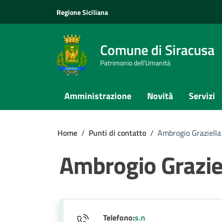
Vai ai contenuti
Vai al footer
Regione Siciliana
Comune di Siracusa
Patrimonio dell'Umanità
Amministrazione
Novità
Servizi
Home
/
Punti di contatto
/
Ambrogio Graziella
Ambrogio Grazie
Telefono:
s.n