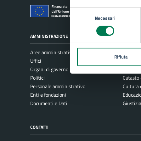
Comune di Si
Selezione
Necessari
del
consenso
AMMINISTRAZIONE
CATEGORI
Aree amministrative
Ambient
Rifiuta
Uffici
Anagrafe
Organi di governo
Autorizz
Politici
Catasto 
Personale amministrativo
Cultura 
Enti e fondazioni
Educazi
Documenti e Dati
Giustizi
CONTATTI