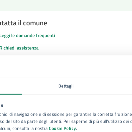
tatta il comune
Leggi le domande frequenti
Richiedi assistenza
Numero verde 800299507
Prenota appuntamento
Dettagli
blemi in città
Segnala disservizio
ie
cnici di navigazione e di sessione per garantire la corretta fruizione 
o del sito da parte degli utenti. Per saperne di più sull'utilizzo dei 
alcuni, consulta la nostra
Cookie Policy
.