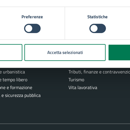
racusa
Preferenze
Statistiche
E DI SERVIZIO
e
Imprese e commercio
Accetta selezionati
 e stato civile
Mobilità e trasporti
azioni
Salute, benessere e assistenza
e urbanistica
Tributi, finanze e contravvenzi
e tempo libero
Turismo
one e formazione
Vita lavorativa
a e sicurezza pubblica