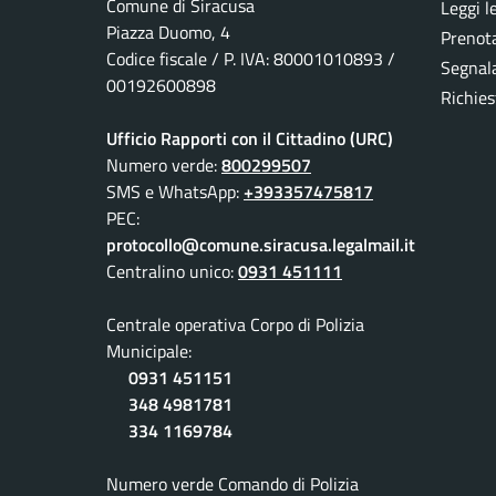
Comune di Siracusa
Leggi l
Piazza Duomo, 4
Prenot
Codice fiscale / P. IVA: 80001010893 /
Segnala
00192600898
Richies
Ufficio Rapporti con il Cittadino (URC)
Numero verde:
800299507
SMS e WhatsApp:
+393357475817
PEC:
protocollo@comune.siracusa.legalmail.it
Centralino unico:
0931 451111
Centrale operativa Corpo di Polizia
Municipale:
0931 451151
348 4981781
334 1169784
Numero verde Comando di Polizia