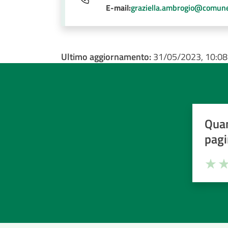
E-mail:
graziella.ambrogio@comune.
Ultimo aggiornamento:
31/05/2023, 10:08
Quan
pagi
Valuta la
Selezi
Valuta 
Val