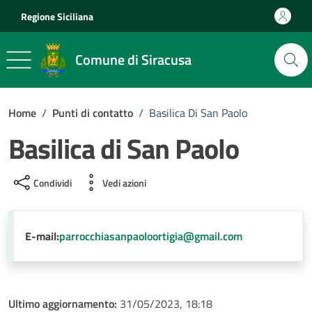
Vai ai contenuti
Vai al footer
Regione Siciliana
Comune di Siracusa
Home
/
Punti di contatto
/
Basilica Di San Paolo
Basilica di San Paolo
Condividi
Vedi azioni
E-mail:
parrocchiasanpaoloortigia@gmail.com
Ultimo aggiornamento:
31/05/2023, 18:18