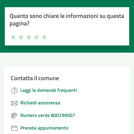
Quanto sono chiare le informazioni su questa
pagina?
Valuta la chiarezza delle informazioni (da 1 a 5 stelle)
Seleziona il numero di stelle per valutare la chiarezza delle i
Valuta 1 stelle su 5
Valuta 2 stelle su 5
Valuta 3 stelle su 5
Valuta 4 stelle su 5
Valuta 5 stelle su 5
Contatta il comune
Leggi le domande frequenti
Richiedi assistenza
Numero verde 800299507
Prenota appuntamento