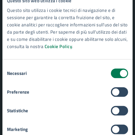
Questo sito web utilizza i cookie
Personale amministrativo
Questo sito utilizza i cookie tecnici di navigazione e di
Enti e fondazioni
sessione per garantire la corretta fruizione del sito, e
Documenti e Dati
cookie analitici per raccogliere informazioni sull'uso del sito
da parte degli utenti. Per saperne di più sull'utilizzo dei dati
e su come disabilitare i cookie oppure abilitarne solo alcuni,
CATEGORIE DI SERVIZIO
consulta la nostra
Cookie Policy
.
Ambiente
Anagrafe e stato civile
Autorizzazioni
Selezione
Catasto e urbanistica
Necessari
del
Cultura e tempo libero
consenso
Educazione e formazione
Giustizia e sicurezza pubblica
Preferenze
Imprese e commercio
Mobilità e trasporti
Statistiche
Salute, benessere e assistenza
Tributi, finanze e contravvenzioni
Turismo
Marketing