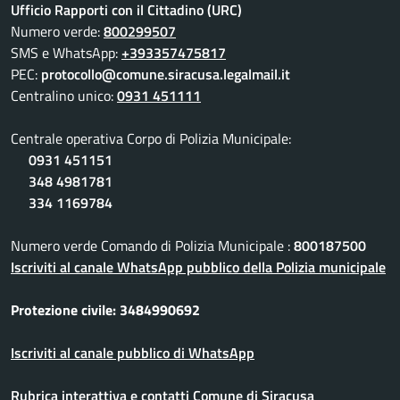
Ufficio Rapporti con il Cittadino (URC)
Numero verde:
800299507
SMS e WhatsApp:
+393357475817
PEC:
protocollo@comune.siracusa.legalmail.it
Centralino unico:
0931 451111
Centrale operativa Corpo di Polizia Municipale:
0931 451151
348 4981781
334 1169784
Numero verde Comando di Polizia Municipale :
800187500
Iscriviti al canale WhatsApp pubblico della Polizia municipale
Protezione civile: 3484990692
Iscriviti al canale pubblico di WhatsApp
Rubrica interattiva e contatti Comune di Siracusa